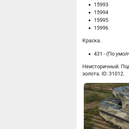
15993
15994
15995
15996
Краска.
431 - (По умо
Неисторичный. Подх
золота. ID: 31012.