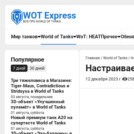
WOT Express
ВСЁ ПРО WORLD OF TANKS
Мир танков
World of Tanks
WoT: HEAT
Прочее
Обнов
Популярное
Главная
/
World of Tanks
/
Н
Настраивае
7 дней
30 дней
12 декабря 2023 г.
25
Три тяжеловеса в Магазине:
Tiger-Maus, Contradictious и
Stridsyxa в World of Tanks
03 августа, понедельник
3D-объект «Улучшенный
пулемёт» в World of Tanks
01 августа, суббота
Новый премиум танк A20 на
супертесте World of Tanks
01 августа, суббота
3D-объект «Эхо-баллоны» в