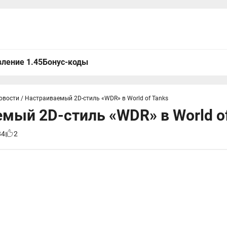
ление 1.45
Бонус-коды
овости
/
Настраиваемый 2D-стиль «WDR» в World of Tanks
мый 2D-стиль «WDR» в World o
84
2