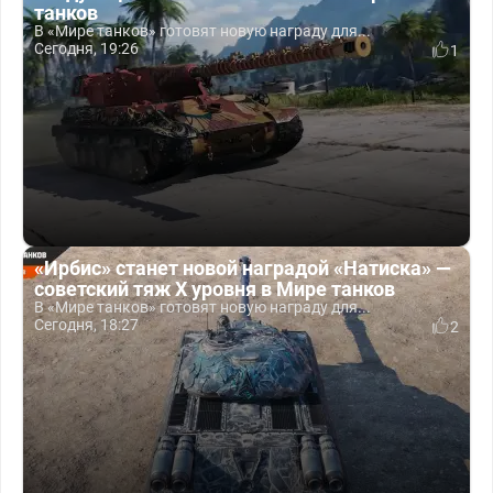
танков
В «Мире танков» готовят новую награду для...
Сегодня, 19:26
1
«Ирбис» станет новой наградой «Натиска» —
советский тяж X уровня в Мире танков
В «Мире танков» готовят новую награду для...
Сегодня, 18:27
2