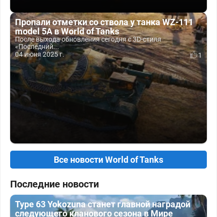
Пропали отметки со ствола у танка WZ-111
model 5A в World of Tanks
После выхода обновления сегодня с 3D-стиля
«Последний...
04 июня 2025 г.
1
Все новости World of Tanks
Последние новости
Type 63 Yokozuna станет главной наградой
следующего кланового сезона в Мире