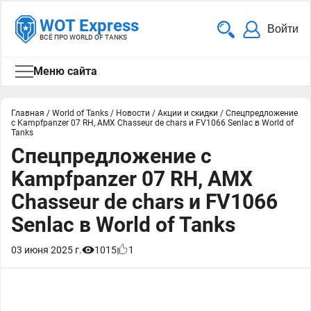
WOT Express
Войти
ВСЁ ПРО WORLD OF TANKS
Меню сайта
Главная
/
World of Tanks
/
Новости
/
Акции и скидки
/
Спецпредложение
с Kampfpanzer 07 RH, AMX Chasseur de chars и FV1066 Senlac в World of
Tanks
Спецпредложение с
Kampfpanzer 07 RH, AMX
Chasseur de chars и FV1066
Senlac в World of Tanks
03 июня 2025 г.
1015
1