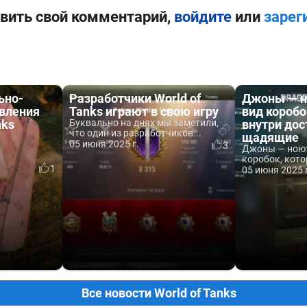
вить свой комментарий,
войдите
или
зарег
ьно-
Разработчики World of
Джоны — н
овления
Tanks играют в свою игру
вид коробо
nks
Буквально на днях мы заметили,
внутри дос
что один из разработчиков...
щадящие
05 июня 2025 г.
3
Джоны — ноют
коробок, кото
1
05 июня 2025 
Все новости World of Tanks