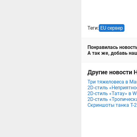
Теги:
EU сервер
Понравилась новость
А так же, добавь наш
Другие новости Н
Три тяжеловеса в Мага
2D-стиль «Неприятнос
2D-стиль «Татау» в Wo
2D-стиль «Тропическа
Скриншоты танка T-26