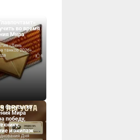
Главпочтамт»
учить во время
ния Мира
ытия «День
 танков 2026»...
еда
6
 и бонусы ко
ния Мира
за победу,
технику,
ние и экипаж
зднования Дня