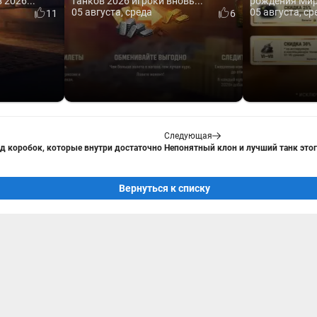
2026...
танков 2026 игроки вновь...
рождения Мира
05 августа, среда
05 августа, ср
11
6
Следующая
д коробок, которые внутри достаточно
Непонятный клон и лучший танк этого
Вернуться к списку