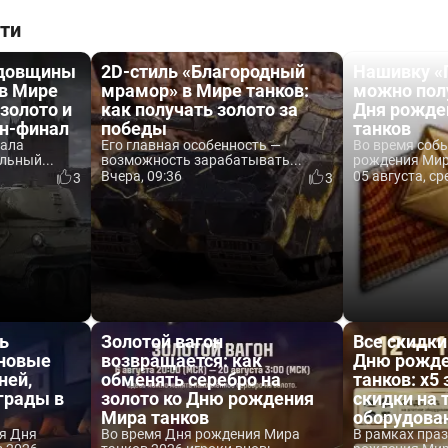
ти
одовщины
2D-стиль «Благородный
Нашивку «
 в Мире
мрамор» в Мире танков:
можно пол
 золото и
как получать золото за
Дня рожде
йн-финал
победы
танков
вала
Его главная особенность —
Во время соб
льный...
возможность зарабатывать...
рождения Мира
Вчера, 09:36
05 августа, ср
3
3
ь
Золотой вагон
Все скидки
 новые
возвращается: как
Дню рожде
ней,
обменять серебро на
танков: x5 
аграды в
золото ко Дню рождения
скидки на 
Мира танков
оборудова
я Дня
Во время Дня рождения Мира
В рамках пра