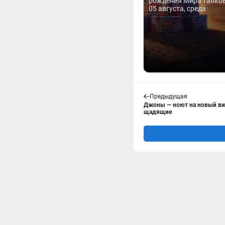
рождения Мира танков 
05 августа, среда
Предыдущая
Джоны — ноют на новый ви
щадящие