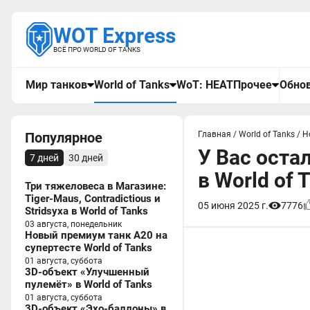
WOT Express
ВСЁ ПРО WORLD OF TANKS
Мир танков
World of Tanks
WoT: HEAT
Прочее
Обнов
Популярное
Главная
/
World of Tanks
/
Н
У Вас оста
7 дней
30 дней
в World of 
Три тяжеловеса в Магазине:
Tiger-Maus, Contradictious и
05 июня 2025 г.
7776
Stridsyxa в World of Tanks
03 августа, понедельник
Новый премиум танк A20 на
супертесте World of Tanks
01 августа, суббота
3D-объект «Улучшенный
пулемёт» в World of Tanks
01 августа, суббота
3D-объект «Эхо-баллоны» в