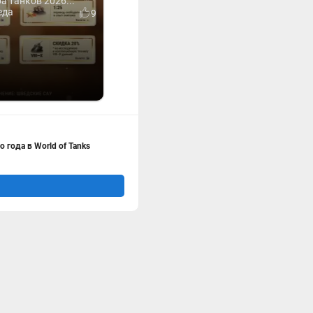
 танков 2026...
еда
9
 года в World of Tanks