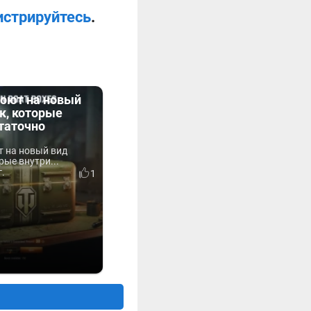
истрируйтесь
.
оют на новый
к, которые
таточно
 на новый вид
рые внутри...
г.
1