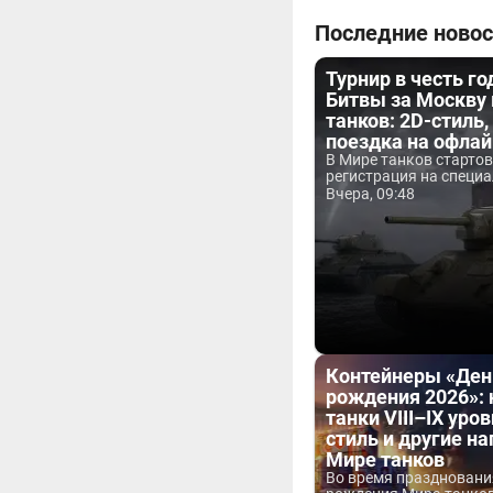
Последние новос
Турнир в честь г
Битвы за Москву
танков: 2D-стиль,
поездка на офла
В Мире танков старто
регистрация на специа
Вчера, 09:48
Контейнеры «Ден
рождения 2026»:
танки VIII–IX уров
стиль и другие н
Мире танков
Во время праздновани