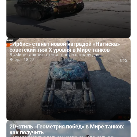
«Ирбис» станет новой наградой «Натиска» —
советский тяж X уровня в Мире танков
В «Мире танков» готовят новую награду для...
Вчера, 18:27
2
2D-стиль «Геометрия побед» в Мире танков:
как получить