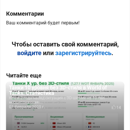
Комментарии
Ваш комментарий будет первым!
Чтобы оставить свой комментарий,
войдите
или
зарегистрируйтесь
.
Читайте еще
Танки 10 уровня без 3D-стиля в World of
Tanks. Статистика
Как и 2 года назад ситуация с 3D-шками на 10 лвл
неоднозначная....
01 февраля 2025 г.
14