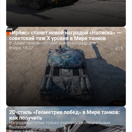
«Ирбис» станет новой наградой «Натиска» —
советский тяж X уровня в Мире танков
В «Мире танков» готовят новую награду для...
Вчера, 18:27
5
2D-стиль «Геометрия побед» в Мире танков:
как получить
Награда доступна только участникам специальных
Вылазок,...
Вчера, 18:13