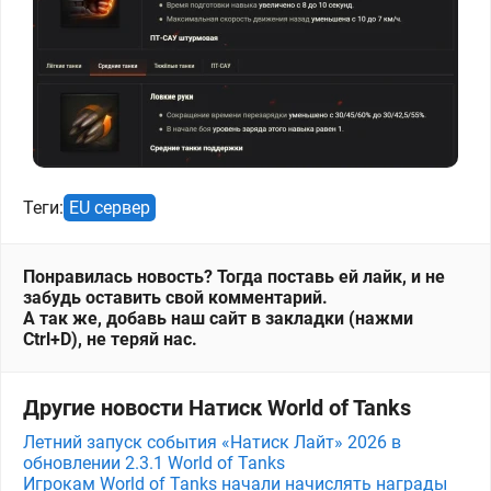
Теги:
EU сервер
Понравилась новость? Тогда поставь ей лайк, и не
забудь оставить свой комментарий.
А так же, добавь наш сайт в закладки (нажми
Ctrl+D), не теряй нас.
Другие новости Натиск World of Tanks
Летний запуск события «Натиск Лайт» 2026 в
обновлении 2.3.1 World of Tanks
Игрокам World of Tanks начали начислять награды