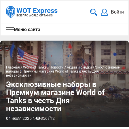
WOT Express
Войти
ВСЁ ПРО WORLD OF TANKS
Меню сайта
Главная
/
World of Tanks
/
Новости
/
Акции и скидки
/
Эксклюзивные
наборы в Премиум магазине World of Tanks в честь Дня
независимости
Эксклюзивные наборы в
Премиум магазине World of
Tanks в честь Дня
независимости
04 июля 2025 г.
856
2