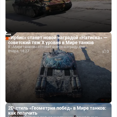
«Ирбис» станет новой наградой «Натиска» —
советский тяж X уровня в Мире танков
В «Мире танков» готовят новую награду для...
Вчера, 18:27
3
2D-стиль «Геометрия побед» в Мире танков:
как получить