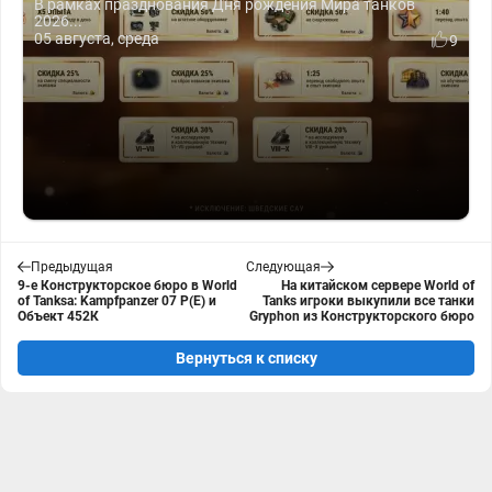
В рамках празднования Дня рождения Мира танков
2026...
05 августа, среда
9
Предыдущая
Следующая
9-е Конструкторское бюро в World
На китайском сервере World of
of Tanksa: Kampfpanzer 07 P(E) и
Tanks игроки выкупили все танки
Объект 452К
Gryphon из Конструкторского бюро
Вернуться к списку