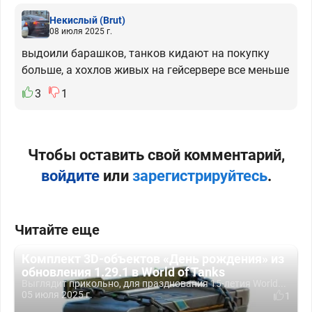
Некислый
(Brut)
08 июля 2025 г.
выдоили барашков, танков кидают на покупку
больше, а хохлов живых на гейсервере все меньше
3
1
Чтобы оставить свой комментарий,
войдите
или
зарегистрируйтесь
.
Читайте еще
Комплект 3D-объектов «День рождения» из
обновления 1.29.1 в World of Tanks
Выглядит прикольно, для празднования 15-летия World...
05 июля 2025 г.
1