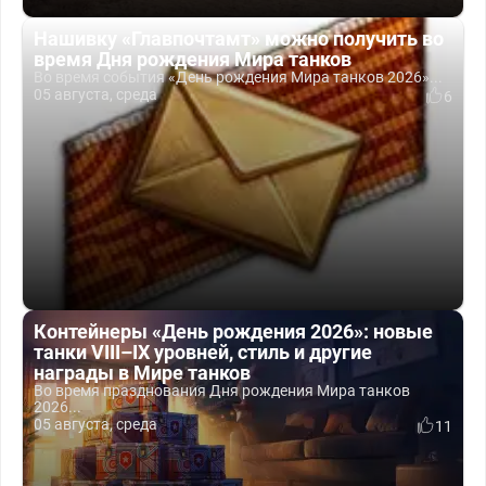
Нашивку «Главпочтамт» можно получить во
время Дня рождения Мира танков
Во время события «День рождения Мира танков 2026»...
05 августа, среда
6
Контейнеры «День рождения 2026»: новые
танки VIII–IX уровней, стиль и другие
награды в Мире танков
Во время празднования Дня рождения Мира танков
2026...
05 августа, среда
11