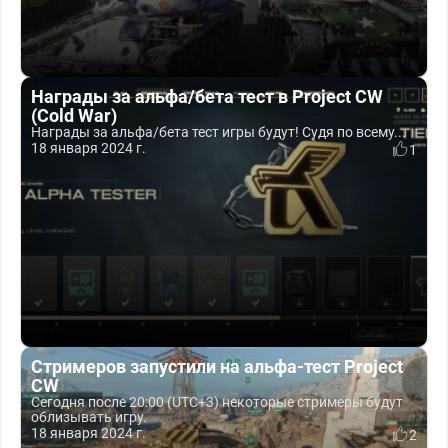
Награды за альфа/бета тест в Project CW
(Cold War)
Награды за альфа/бета тест игры будут! Судя по всему...
18 января 2024 г.
1
Стримеров запустили на альфа-тест Project
CW
Сегодня после 20:00 (UTC+3) некоторые стримеры будут
облизывать игру.
18 января 2024 г.
2