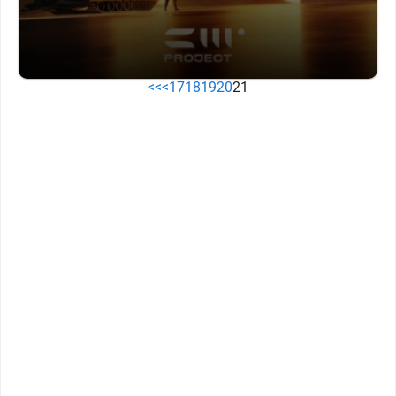
<<
<
17
18
19
20
21