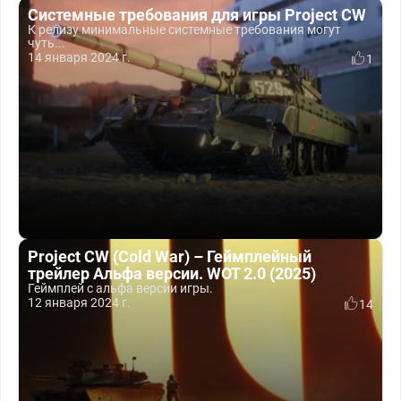
Системные требования для игры Project CW
К релизу минимальные системные требования могут
чуть...
14 января 2024 г.
1
Project CW (Cold War) – Геймплейный
трейлер Альфа версии. WOT 2.0 (2025)
Геймплей с альфа версии игры.
12 января 2024 г.
14