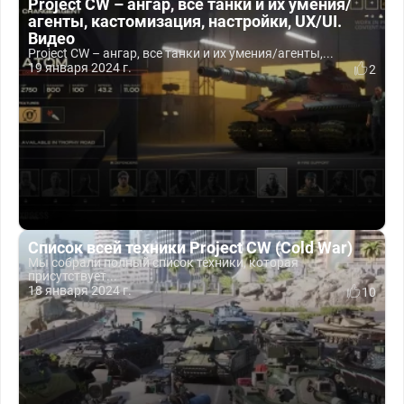
Project CW – ангар, все танки и их умения/
агенты, кастомизация, настройки, UX/UI.
Видео
Project CW – ангар, все танки и их умения/агенты,...
19 января 2024 г.
2
Список всей техники Project CW (Cold War)
Мы собрали полный список техники, которая
присутствует...
18 января 2024 г.
10