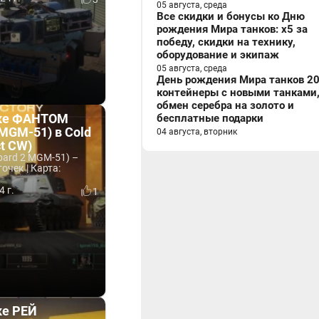
05 августа, среда
Все скидки и бонусы ко Дню
рождения Мира танков: x5 за
победу, скидки на технику,
оборудование и экипаж
05 августа, среда
День рождения Мира танков 20
контейнеры с новыми танками
обмен серебра на золото и
нке ФАНТОМ
бесплатные подарки
 MGM-51) в Cold
04 августа, вторник
ct CW)
ard 2 MGM-51) –
очек | Карта:
4 г.
1
ке РЕЙ