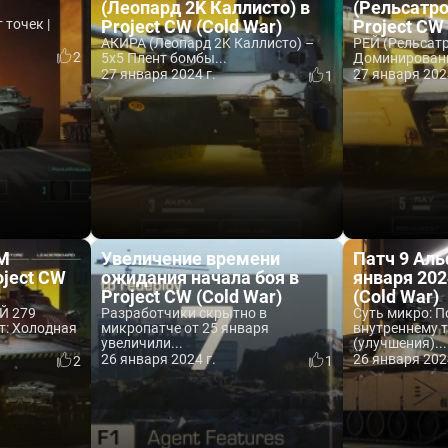
(Леопард 2K Каллисто) в
(Рельсатро
 точек |
Project CW (Cold War)
Project CW
АКИРА (Леопард 2K Каллисто) –
РЕЙ (Рельсатр
2
5x5 Плент бомбы...
Доминирование
27 января 2024 г.
27 января 202
1
ОМ
Увеличение времени
Патч 9 Аль
oject CW
ожидания начала боя в
января 202
Project CW (Cold War)
(Cold War)
Й 279
Разработчики скрытно в
Суть микро: П
т: Холодная
микропатче от 25 января
внутреннему 
увеличили...
(улучшения)...
26 января 2024 г.
26 января 202
2
1