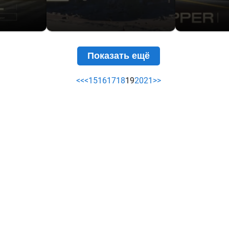
Показать ещё
<<
<
15
16
17
18
19
20
21
>>