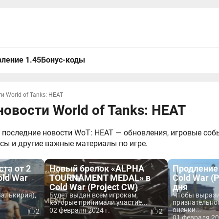
ление 1.45
Бонус-коды
и World of Tanks: HEAT
овости World of Tanks: HEAT
 последние новости WoT: HEAT — обновления, игровые собы
нсы и другие важные материалы по игре.
ста от 2
Новый брелок «ALPHA
Продление
old War
TOURNAMENT MEDAL» в
Cold War (P
Cold War (Project CW)
дня
Валькирия),
Будет выдан всем игрокам,
Чтобы вырази
которые принимали участие...
признательнос
оценки...
02 февраля 2024 г.
2
2
01 февраля 20