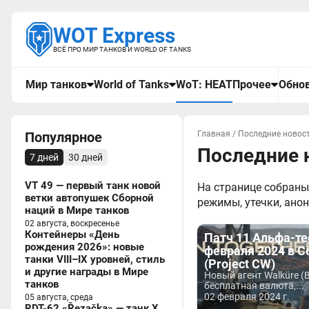
WOT Express
ВСЁ ПРО МИР ТАНКОВ И WORLD OF TANKS
Мир танков
World of Tanks
WoT: HEAT
Прочее
Обнов
Популярное
Главная
/
Последние новост
Последние н
7 дней
30 дней
VT 49 — первый танк новой
На странице собраны
ветки автопушек Сборной
режимы, утечки, ано
наций в Мире танков
02 августа, воскресенье
Контейнеры «День
Патч 11 Альфа-те
рождения 2026»: новые
февраля 2024 в C
танки VIII–IX уровней, стиль
(Project CW)
и другие награды в Мире
Новый агент Walküre (
танков
бесплатная валюта,...
02 февраля 2024 г.
05 августа, среда
RDT-62 «Řezačka» — танк X