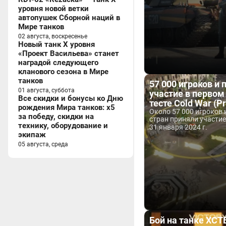
уровня новой ветки
автопушек Сборной наций в
Мире танков
02 августа, воскресенье
Новый танк X уровня
«Проект Васильева» станет
наградой следующего
кланового сезона в Мире
танков
57 000 игроков и 
01 августа, суббота
участие в первом
Все скидки и бонусы ко Дню
тесте Cold War (P
рождения Мира танков: x5
Около 57 000 игроков 
за победу, скидки на
стран приняли участие.
технику, оборудование и
31 января 2024 г.
экипаж
05 августа, среда
Бой на танке ХСТВ