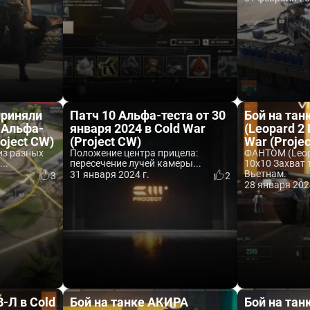
приняли
Патч 10 Альфа-теста от 30
Бой на та
 Альфа-
января 2024 в Cold War
(Leopard 2
roject CW)
(Project CW)
War (Proje
из разных
Положение центра прицела:
ФАНТОМ (Leop
..
пересечение лучей камеры...
10x10 Захват т
Вьетнам.
31 января 2024 г.
3
2
28 января 202
-Л в Cold
Бой на танке АКИРА
Бой на тан