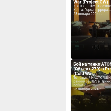
War (Project CW)
ХСТВ-Л – 10х10, Захват
Карта: Город террора...
28 января 2024 г.
Бой на танке АТ
(Объект 279) в Pr
(Cold War)
Тот самый НАСТОЯЩИ
ранний за ЛБЗ в Проек
война.
26 января 2024 г.