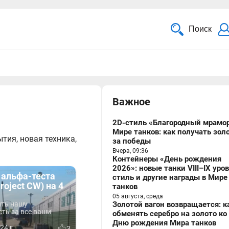
Поиск
Важное
2D-стиль «Благородный мрамор
Мире танков: как получать зол
тия, новая техника,
за победы
Вчера, 09:36
Контейнеры «День рождения
2026»: новые танки VIII–IX уро
 альфа-теста
стиль и другие награды в Мире
roject CW) на 4
танков
05 августа, среда
ть нашу
Золотой вагон возвращается: к
ть за все ваши
обменять серебро на золото ко
Дню рождения Мира танков
24 г.
3