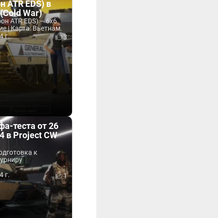
н ATR EDS) в
 (Cold War)
он ATR EDS) – 6x6
 | Карта: Вьетнам.
4 г.
3
фа-теста от 26
4 в Project CW
одготовка к
турниру
4 г.
1