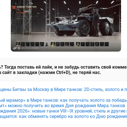
? Тогда поставь ей лайк, и не забудь оставить свой комм
 сайт в закладки (нажми Ctrl+D), не теряй нас.
щины Битвы за Москву в Мире танков: 2D-стиль, золото и 
ый мрамор» в Мире танков: как получать золото за побед
мт» можно получить во время Дня рождения Мира танков
дения 2026»: новые танки VIII–IX уровней, стиль и други
ащается: как обменять серебро на золото ко Дню рождени