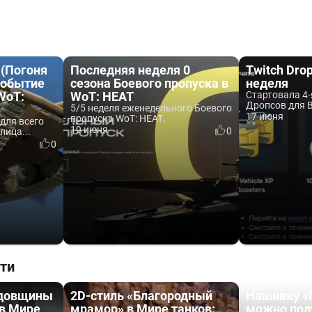
 (Погоня
Последняя неделя 0
Twitch Dro
Событие
сезона Боевого пропуска в
неделя
WoT:
WoT: HEAT
Стартовала 4-
Дропсов для В
5/5 неделя еженедельного Боевого
17 июня
пропуска WoT: HEAT.
для всего
19 июня
0
лица...
0
ти
одовщины
2D-стиль «Благородный
Нашивку «
 в Мире
мрамор» в Мире танков:
можно пол