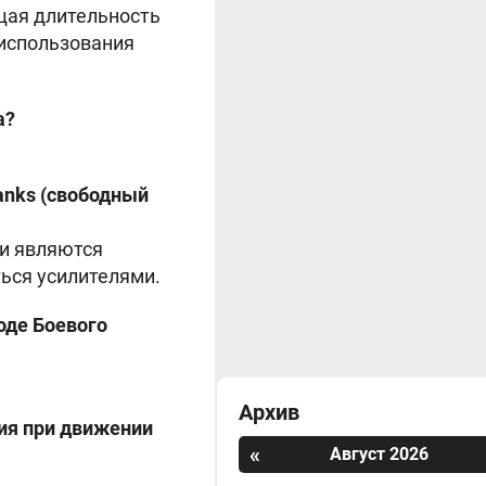
ущая длительность
использования
а?
Tanks (свободный
ти являются
ься усилителями.
оде Боевого
Архив
ния при движении
«
Август 2026