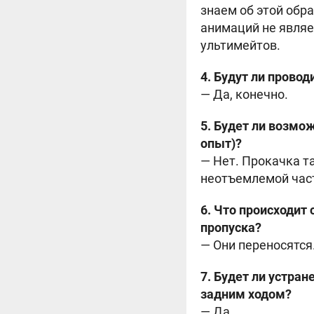
знаем об этой обр
анимаций не явля
ультимейтов.
4. Будут ли прово
— Да, конечно.
5. Будет ли возмож
опыт)?
— Нет. Прокачка т
неотъемлемой част
6. Что происходи
пропуска?
— Они переносятся
7. Будет ли устра
задним ходом?
— Да.