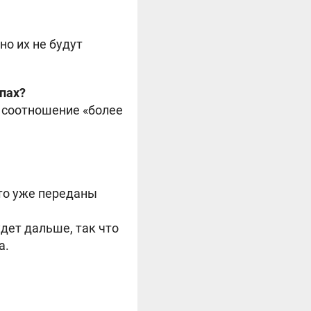
о их не будут
ипах?
 соотношение «более
это уже переданы
удет дальше, так что
а.