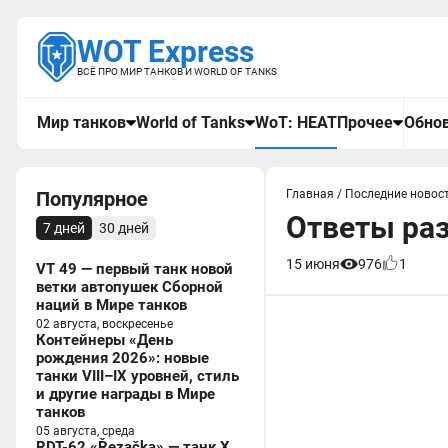
WOT Express
ВСЁ ПРО МИР ТАНКОВ И WORLD OF TANKS
Мир танков
World of Tanks
WoT: HEAT
Прочее
Обнов
Популярное
Главная
/
Последние новост
Ответы ра
7 дней
30 дней
15 июня
976
1
VT 49 — первый танк новой
ветки автопушек Сборной
наций в Мире танков
02 августа, воскресенье
Контейнеры «День
рождения 2026»: новые
танки VIII–IX уровней, стиль
и другие награды в Мире
танков
05 августа, среда
RDT-62 «Řezačka» — танк X