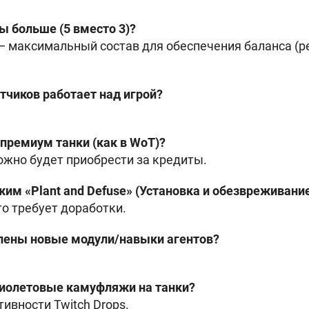
ы больше (5 вместо 3)?
 — максимальный состав для обеспечения баланса (р
отчиков работает над игрой?
е премиум танки (как в WoT)?
можно будет приобрести за кредиты.
ежим «Plant and Defuse» (Установка и обезвреживан
то требует доработки.
влены новые модули/навыки агентов?
фиолетовые камуфляжи на танки?
ивности Twitch Drops.