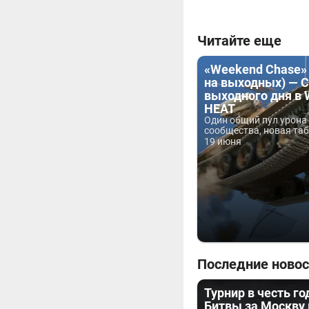
Читайте еще
«Weekend Chase»
на выходных) — 
выходного дня в 
HEAT
Один общий пул урона 
сообщества, новая таб
19 июня
Последние новос
Турнир в честь г
Битвы за Москву