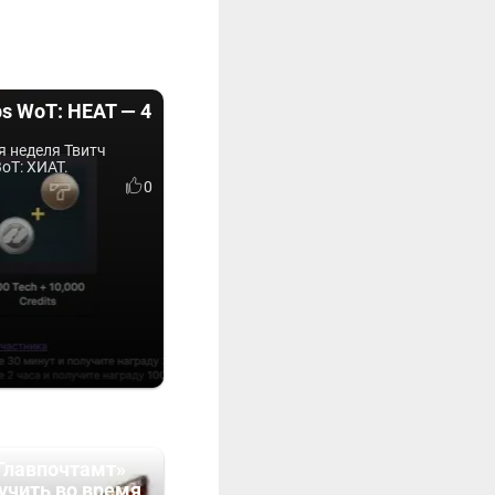
ps WoT: HEAT — 4
я неделя Твитч
оТ: ХИАТ.
0
Главпочтамт»
учить во время