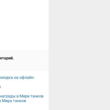
ентарий.
поездка на офлайн-
ы
е награды в Мире танков
я Мира танков