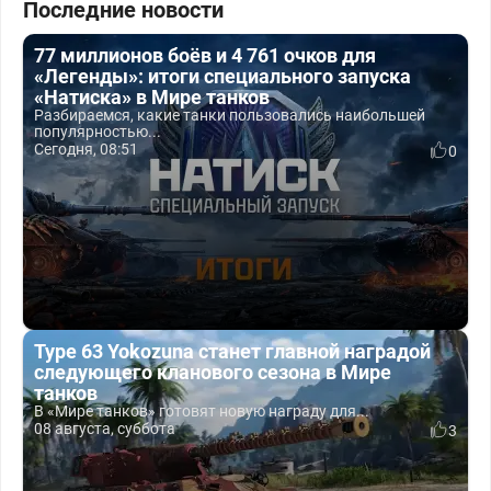
Последние новости
77 миллионов боёв и 4 761 очков для
«Легенды»: итоги специального запуска
«Натиска» в Мире танков
Разбираемся, какие танки пользовались наибольшей
популярностью...
Сегодня, 08:51
0
Type 63 Yokozuna станет главной наградой
следующего кланового сезона в Мире
танков
В «Мире танков» готовят новую награду для...
08 августа, суббота
3