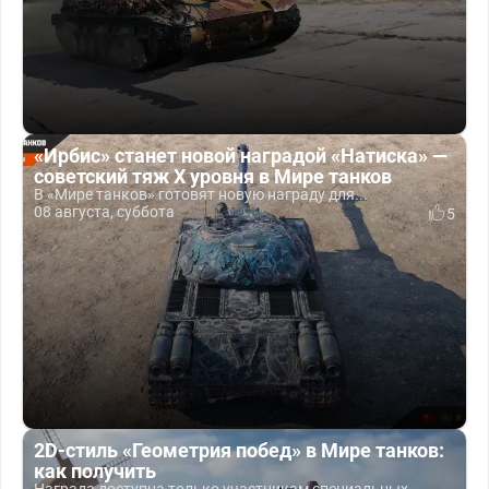
«Ирбис» станет новой наградой «Натиска» —
советский тяж X уровня в Мире танков
В «Мире танков» готовят новую награду для...
08 августа, суббота
5
2D-стиль «Геометрия побед» в Мире танков:
как получить