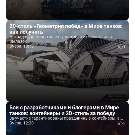
2D-стиль «Геометрия побед» в Мире танков:
как получить
Награда доступна только участникам специальных
Вылазок,...
Вчера, 18:13
1
Бои с разработчиками и блогерами в Мире
танков: контейнеры и 2D-стиль за победу
За участие гарантированы праздничные контейнеры, а...
Вчера, 12:20
2