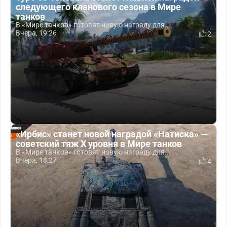
следующего кланового сезона в Мире
танков
В «Мире танков» готовят новую награду для...
Вчера, 19:26
2
«Ирбис» станет новой наградой «Натиска» —
советский тяж X уровня в Мире танков
В «Мире танков» готовят новую награду для...
Вчера, 18:27
4