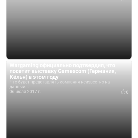
Wargaming официально подтвердил, что
посетит выставку Gamescom (Германия,
Кёльн) в этом году
Что будет представлять компания неизвестно на
данный...
06 июля 2017 г.
0