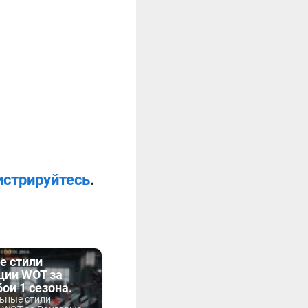
истрируйтесь
.
е стили
ции WOT за
ои 1 сезона.
ьные стили