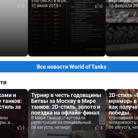
5:00 (МСК) в игре...
кастомизации
12 июля 2018 г.
16 февраля 20
0
0
Все новости World of Tanks
ти
ками и
Турнир в честь годовщины
2D-стиль 
 танков:
Битвы за Москву в Мире
мрамор» в 
стиль за
танков: 2D-стиль, золото и
как получа
поездка на офлайн-финал
победы
ваны
В Мире танков стартовала
Его главная о
ы, а...
регистрация на специальный...
возможность 
06 августа, четверг
06 августа, че
1
3