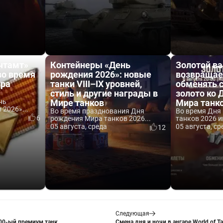
чтамт»
Контейнеры «День
Золотой ва
во время
рождения 2026»: новые
возвращае
ира
танки VIII–IX уровней,
обменять 
стиль и другие награды в
золото ко
нь
Мире танков
Мира танк
2026»...
Во время празднования Дня
Во время Дня
6
рождения Мира танков 2026...
танков 2026 и
05 августа, среда
05 августа, ср
12
Следующая
200-ый премиум танк
Смена дня и ночи в ангаре World of T