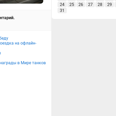
24
25
26
27
28
29
31
ентарий.
беду
поездка на офлайн-
ы
е награды в Мире танков