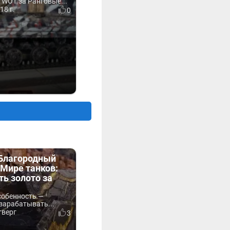
 WOT за Ранговые...
18 г.
0
«Благородный
Мире танков:
ть золото за
собенность —
зарабатывать...
тверг
3