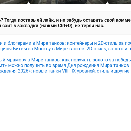
? Тогда поставь ей лайк, и не забудь оставить свой комм
 сайт в закладки (нажми Ctrl+D), не теряй нас.
и и блогерами в Мире танков: контейнеры и 2D-стиль за по
щины Битвы за Москву в Мире танков: 2D-стиль, золото и 
ый мрамор» в Мире танков: как получать золото за побед
мт» можно получить во время Дня рождения Мира танков
дения 2026»: новые танки VIII–IX уровней, стиль и други