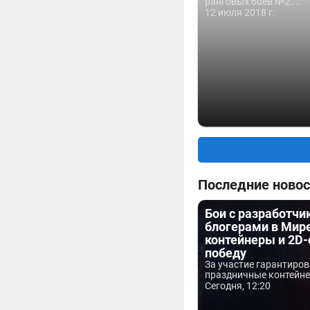
ранговых боев №2....
12 июля 2018 г.
Последние новос
Бои с разработчи
блогерами в Мире
контейнеры и 2D-
победу
За участие гарантиро
праздничные контейнер
Сегодня, 12:20