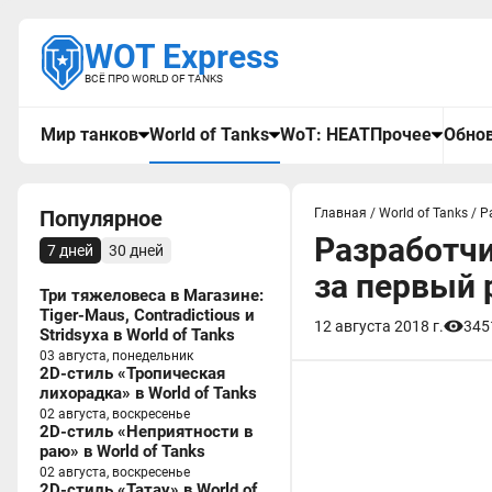
WOT Express
ВСЁ ПРО WORLD OF TANKS
Мир танков
World of Tanks
WoT: HEAT
Прочее
Обнов
Популярное
Главная
/
World of Tanks
/
Р
Разработчи
7 дней
30 дней
за первый 
Три тяжеловеса в Магазине:
Tiger-Maus, Contradictious и
12 августа 2018 г.
345
Stridsyxa в World of Tanks
03 августа, понедельник
2D-стиль «Тропическая
лихорадка» в World of Tanks
02 августа, воскресенье
2D-стиль «Неприятности в
раю» в World of Tanks
02 августа, воскресенье
2D-стиль «Татау» в World of