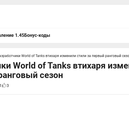
ление 1.45
Бонус-коды
азработчики World of Tanks втихаря изменили стили за первый ранговый сез
ки World of Tanks втихаря изм
ранговый сезон
1
3