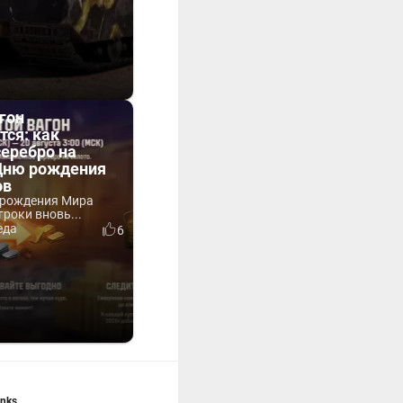
гон
тся: как
серебро на
 Дню рождения
ов
 рождения Мира
гроки вновь...
еда
6
anks