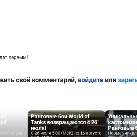
дет первым!
вить свой комментарий,
войдите
или
зарег
WoT
Ранговые бои World of
Уникальны
-ой
Tanks возвращаются с 26
кастомиза
июля!
Ранговые б
ртует сезон
С 26 июля 5:00 (МСК) по 16 августа
Новые уникал