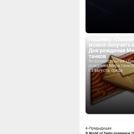
Нашивку «Главпо
можно получить 
Дня рождения М
танков
Во время события «Де
рождения Мира танков 
05 августа, среда
Предыдущая
В World of Tanks появился 