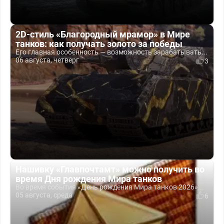
2D-стиль «Благородный мрамор» в Мире
танков: как получать золото за победы
Его главная особенность — возможность зарабатывать...
06 августа, четверг
3
Нашивку «Главпочтамт» можно получить во
время Дня рождения Мира танков
Во время события «День рождения Мира танков 2026»...
05 августа, среда
6