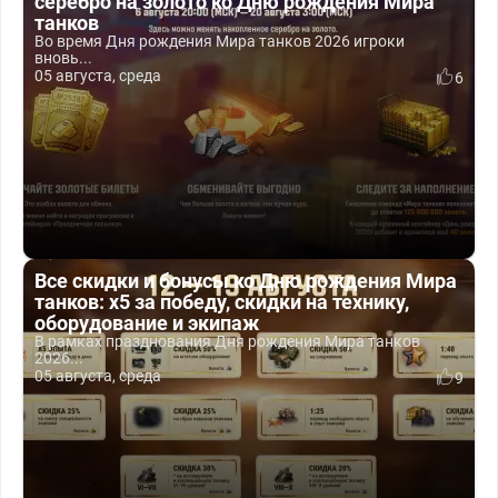
серебро на золото ко Дню рождения Мира
танков
Во время Дня рождения Мира танков 2026 игроки
вновь...
05 августа, среда
6
Все скидки и бонусы ко Дню рождения Мира
танков: x5 за победу, скидки на технику,
оборудование и экипаж
В рамках празднования Дня рождения Мира танков
2026...
05 августа, среда
9