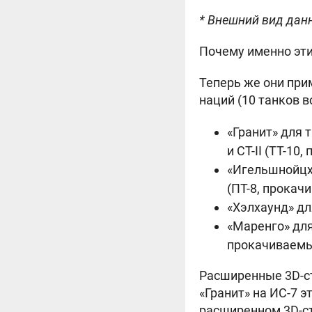
* Внешний вид дан
Почему именно эти
Теперь же они при
наций (10 танков в
«Гранит» для 
и СТ-II (ТТ-10
«Игельшнойцх
(ПТ-8, прокачи
«Хэлхаунд» дл
«Маренго» дл
прокачиваемы
Расширенные 3D-cт
«Гранит» на
ИС-7 э
расширенном 3D-ст