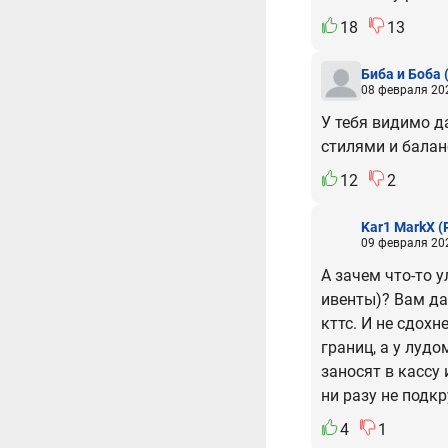
18
13
Биба и Боба
08 февраля 202
У тебя видимо д
стилями и бала
12
2
Kar1 MarkX
(
09 февраля 202
А зачем что-то у
ивенты)? Вам да
кттс. И не сдохн
границ, а у лудо
заносят в кассу
ни разу не подк
4
1