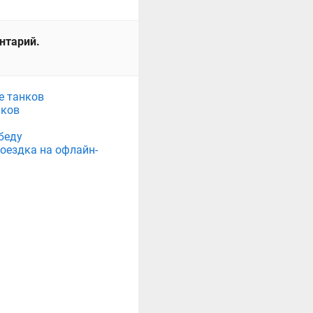
ентарий.
е танков
нков
беду
поездка на офлайн-