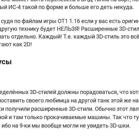
ный
ИС-4 такой по форме и больше его деть некуда.
удя по файлам игры OT1 1.16 если у вас есть оригин
 другую технику будет НЕЛЬЗЯ! Расширенные 3D-стил
пать отдельно. Каждый! Т.е. каждый 3D-стиль это в
тают как 2D!
усы
еделённых 3D-стилей должны порадоваться, что хот
 поставить своего любимца на другой танк этой же на
и получили расширенные 3D-стили. Обычно этот лвл
дной и там только прокачиваемые машины. Так что т
 ибо на 9-ки мы вообще могли не увидеть 3D-шки.