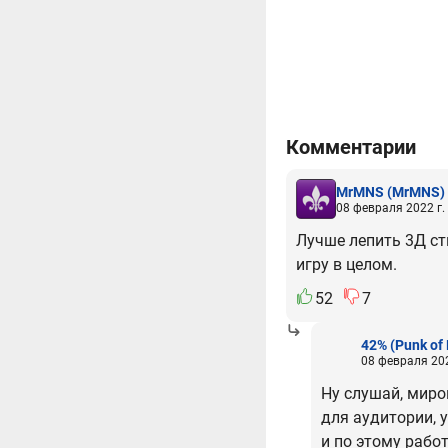
Комментарии
MrMNS
(MrMNS)
08 февраля 2022 г.
Лучше лепить 3Д ст
игру в целом.
52
7
42%
(Punk of
08 февраля 202
Ну слушай, миро
для аудитории, 
и по этому работ