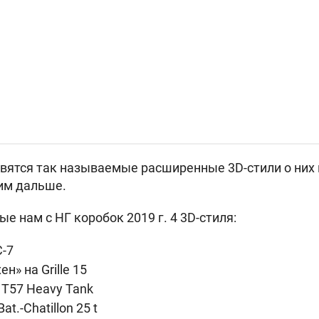
явятся так называемые расширенные 3D-стили о них 
им дальше.
 нам с НГ коробок 2019 г. 4 3D-стиля:
-7
ен» на
Grille 15
а
T57 Heavy Tank
Bat.-Chatillon 25 t