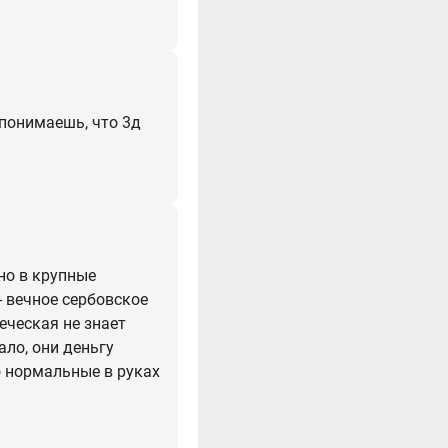
 понимаешь, что 3д
нно в крупные
- вечное сербовское
еческая не знает
ало, они деньгу
о нормальные в руках