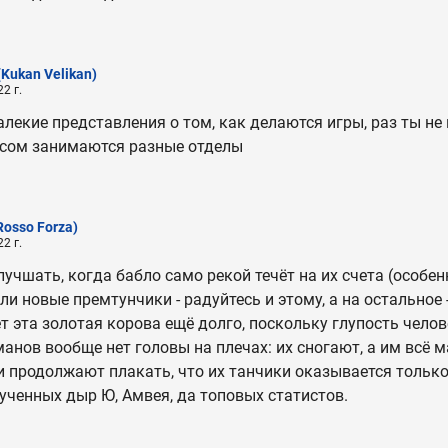
(Kukan Velikan)
2 г.
алекие представления о том, как делаются игры, раз ты не
нсом занимаются разные отделы
Rosso Forza)
2 г.
лучшать, когда бабло само рекой течёт на их счета (особе
ли новые премтунчики - радуйтесь и этому, а на остальное 
ет эта золотая корова ещё долго, поскольку глупость челов
манов вообще нет головы на плечах: их сногают, а им всё м
 и продолжают плакать, что их танчики оказывается тольк
рученных дыр Ю, Амвея, да топовых статистов.