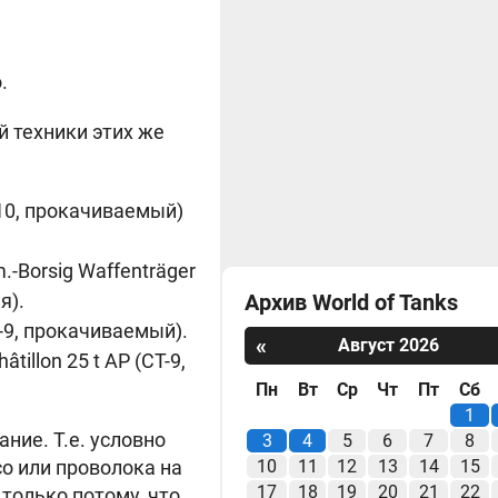
.
й техники этих же
-10, прокачиваемый)
m.-Borsig Waffenträger
я).
Архив World of Tanks
Т-9, прокачиваемый).
«
Август 2026
tillon 25 t AP (СТ-9,
Пн
Вт
Ср
Чт
Пт
Сб
1
ние. Т.е. условно
3
4
5
6
7
8
со или проволока на
10
11
12
13
14
15
17
18
19
20
21
22
только потому, что