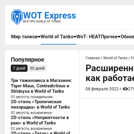
WOT Express
ВСЁ ПРО WORLD OF TANKS
Мир танков
World of Tanks
WoT: HEAT
Прочее
Обнов
Популярное
Главная
/
World of Tanks
/
Р
Расширенны
7 дней
30 дней
как работа
Три тяжеловеса в Магазине:
Tiger-Maus, Contradictious и
08 февраля 2022 г.
27
Stridsyxa в World of Tanks
03 августа, понедельник
2D-стиль «Тропическая
лихорадка» в World of Tanks
02 августа, воскресенье
2D-стиль «Неприятности в
раю» в World of Tanks
02 августа, воскресенье
2D-стиль «Татау» в World of