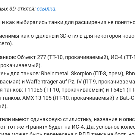
ных 3D-стилей:
ссылка
.
 и как выбирались танки для расширения не понятно
менимы как отдельный 3D-стиль для некоторой ново
сего).
танков
: Объект 277 (ТТ-10, прокачиваемый), ИС-4 (ТТ
, прокачиваемый).
ен» для танков
: Rheinmetall Skorpion (ПТ-8, прем), Rh
ваемая) и Waffenträger auf Pz. IV (ПТ-9, прокачиваема
я танков
: T110E5 (ТТ-10, прокачиваемый) и T54E1 (Т
я танков
: AMX 13 105 (ЛТ-10, прокачиваемый) и Bat.-Châ
й).
или имеют одинаковую стилистику, название и описа
тот тот же «Гранит» будет на
ИС-4. Да, условное коле
иле может быть перенесена с ВЛД танка на борт, но 