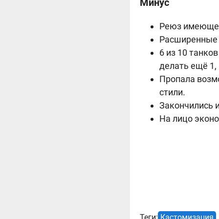
Минус
Реюз имеющег
Расширенные 
6 из 10 танко
делать ещё 1,
Пропала возмо
стили.
Закончились и
На лицо экон
Теги:
Кастомизация