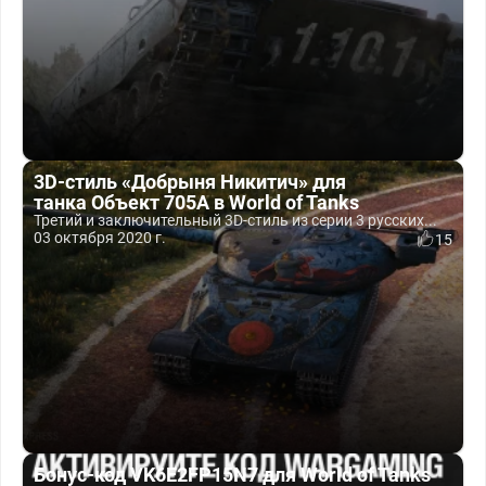
3D-стиль «Добрыня Никитич» для
танка Объект 705А в World of Tanks
Третий и заключительный 3D-стиль из серии 3 русских...
03 октября 2020 г.
15
Бонус-код VK6E2FP15N7 для World of Tanks