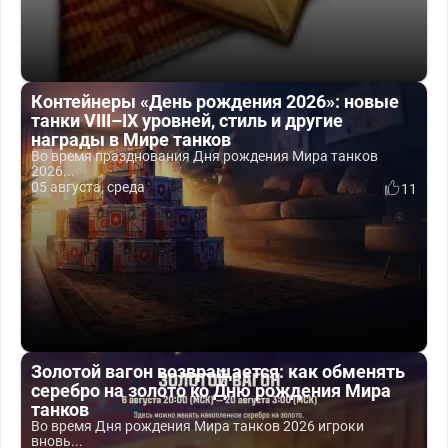
Контейнеры «День рождения 2026»: новые
танки VIII–IX уровней, стиль и другие
награды в Мире танков
Во время празднования Дня рождения Мира танков
2026...
05 августа, среда
11
Золотой вагон возвращается: как обменять
серебро на золото ко Дню рождения Мира
танков
Во время Дня рождения Мира танков 2026 игроки
вновь...