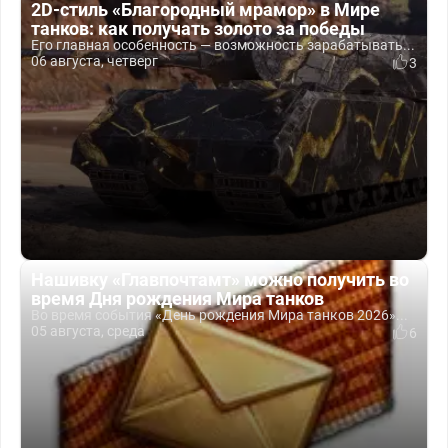
2D-стиль «Благородный мрамор» в Мире
танков: как получать золото за победы
Его главная особенность — возможность зарабатывать...
06 августа, четверг
3
Нашивку «Главпочтамт» можно получить во
время Дня рождения Мира танков
Во время события «День рождения Мира танков 2026»...
05 августа, среда
6