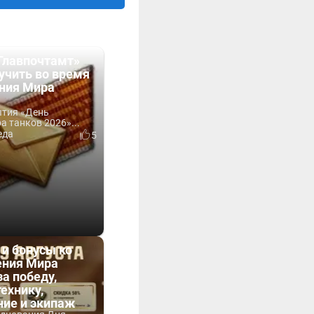
Главпочтамт»
учить во время
ния Мира
ытия «День
 танков 2026»...
еда
5
 и бонусы ко
ния Мира
за победу,
технику,
ние и экипаж