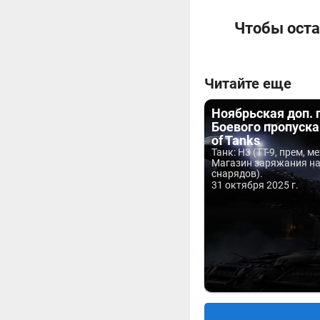
Чтобы оста
Читайте еще
Ноябрьская доп. 
Боевого пропуска
of Tanks
Танк: H3 (ТТ-9, прем, м
Магазин заряжания на
снарядов).
31 октября 2025 г.