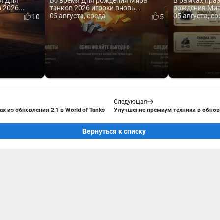
я Дня
Во время Дня рождения Мира
В рамках пра
2026...
танков 2026 игроки вновь...
рождения Мира
05 августа, среда
05 августа, ср
10
5
Следующая
х из обновления 2.1 в World of Tanks
Улучшение премиум техники в обновл
Вернуться к списку