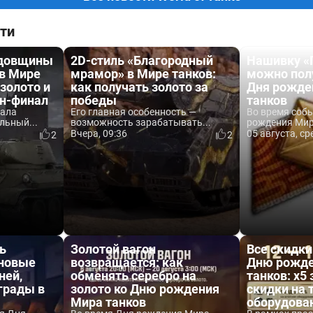
ти
одовщины
2D-стиль «Благородный
Нашивку «
 в Мире
мрамор» в Мире танков:
можно пол
 золото и
как получать золото за
Дня рожде
йн-финал
победы
танков
вала
Его главная особенность —
Во время соб
льный...
возможность зарабатывать...
рождения Мира
Вчера, 09:36
05 августа, ср
2
2
ь
Золотой вагон
Все скидки
 новые
возвращается: как
Дню рожде
ней,
обменять серебро на
танков: x5 
аграды в
золото ко Дню рождения
скидки на 
Мира танков
оборудова