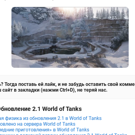
? Тогда поставь ей лайк, и не забудь оставить свой комм
 сайт в закладки (нажми Ctrl+D), не теряй нас.
бновление 2.1 World of Tanks
я физика из обновления 2.1 в World of Tanks
овлено на сервера World of Tanks
едние приготовления» в World of Tanks