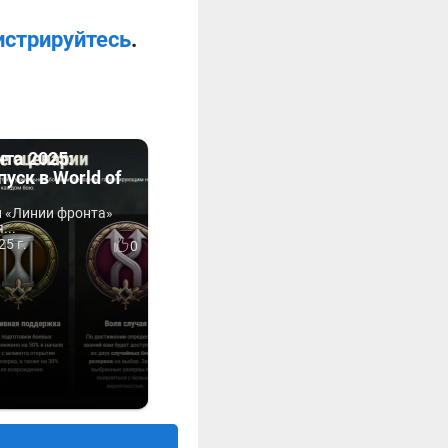
истрируйтесь
.
та 2025:
пуск в World of
и «Линии фронта»
...
25 г.
0