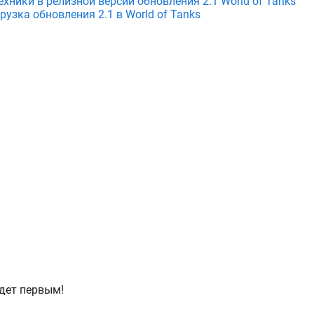
хники в релизной версии обновления 2.1 World of Tanks
узка обновления 2.1 в World of Tanks
дет первым!