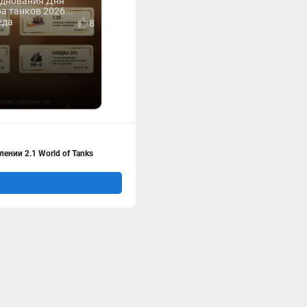
зднования Дня
 танков 2026...
еда
8
ении 2.1 World of Tanks