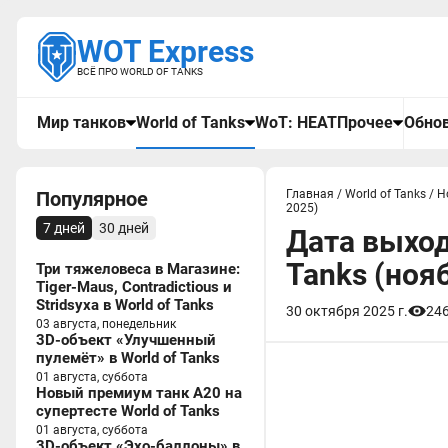
WOT Express
ВСЁ ПРО WORLD OF TANKS
Мир танков
World of Tanks
WoT: HEAT
Прочее
Обнов
Популярное
Главная
/
World of Tanks
/
Н
2025)
7 дней
30 дней
Дата выход
Tanks (ноя
Три тяжеловеса в Магазине:
Tiger-Maus, Contradictious и
Stridsyxa в World of Tanks
30 октября 2025 г.
24
03 августа, понедельник
3D-объект «Улучшенный
пулемёт» в World of Tanks
01 августа, суббота
Новый премиум танк A20 на
супертесте World of Tanks
01 августа, суббота
3D-объект «Эхо-баллоны» в