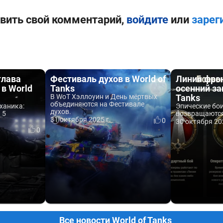
вить свой комментарий,
войдите
или
зарег
глава
Фестиваль духов в World of
Линия фрон
 в World
Tanks
осенний за
В WoT Хэллоуин и День мёртвых
Tanks
объединяются на Фестивале
еханика:
Эпические бо
духов.
 5
возвращаются
31 октября 2025 г.
0
30 октября 20
0
Все новости World of Tanks