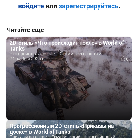
войдите
или
зарегистрируйтесь
.
Читайте еще
2D-стиль «Что происходит после» в World of
Tanks
Что происходит после — С этим всесезонным...
24 ноября 2025 г.
0
Прогрессионный 2D-стиль «Приказы на
доске» в World of Tanks
Приказы на доске — Тематический прогрессионный...