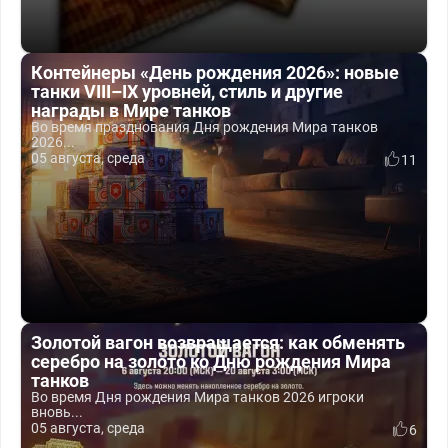
Контейнеры «День рождения 2026»: новые
танки VIII–IX уровней, стиль и другие
награды в Мире танков
Во время празднования Дня рождения Мира танков
2026...
05 августа, среда
11
Золотой вагон возвращается: как обменять
серебро на золото ко Дню рождения Мира
танков
Во время Дня рождения Мира танков 2026 игроки
вновь...
05 августа, среда
6