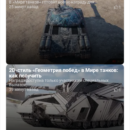
В «Мире танков» готовят новую награду для...
25 минут назад
1
2D-стиль «Геометрия побед» в Мире танков:
как получить
Награда доступна только участникам специальных
Вылазок,...
39 минут назад
1