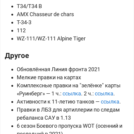
T34/
T34 B
AMX Chasseur de chars
T-34-3
112
WZ-111/
WZ-111 Alpine Tiger
Другое
Обновлённая Линия фронта 2021
Мелкие правки на картах
Комплексные правки на "зелёнке" карты
«Руинберг» — 1 ч.:
ссылка
.
2 ч.:
ссылка
.
Активности к 11-летию танков —
ссылка
.
Правки в ЛБЗ для артиллерии по следам
ребаланса САУ в 1.13
6 сезон Боевого пропуска WOT (осенний и
последний в 2021)