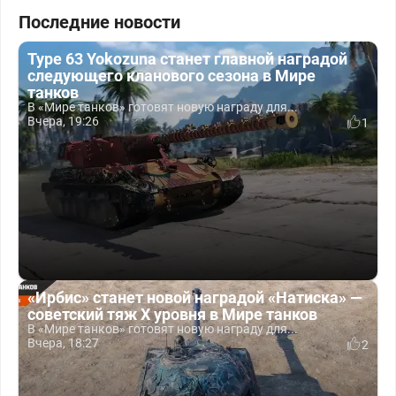
Последние новости
Type 63 Yokozuna станет главной наградой
следующего кланового сезона в Мире
танков
В «Мире танков» готовят новую награду для...
Вчера, 19:26
1
«Ирбис» станет новой наградой «Натиска» —
советский тяж X уровня в Мире танков
В «Мире танков» готовят новую награду для...
Вчера, 18:27
2