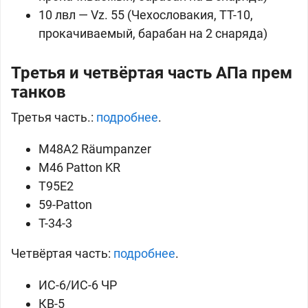
10 лвл — Vz. 55 (
Чехословакия, ТТ-10,
прокачиваемый, барабан на 2 снаряда)
Третья
и ч
етвёртая часть
АПа прем
танков
Третья часть.:
подробнее
.
M48A2 Räumpanzer
M46 Patton KR
T95E2
59-Patton
T-34-3
Четвёртая часть:
подробнее
.
ИС-6/
ИС-6 ЧР
КВ-5