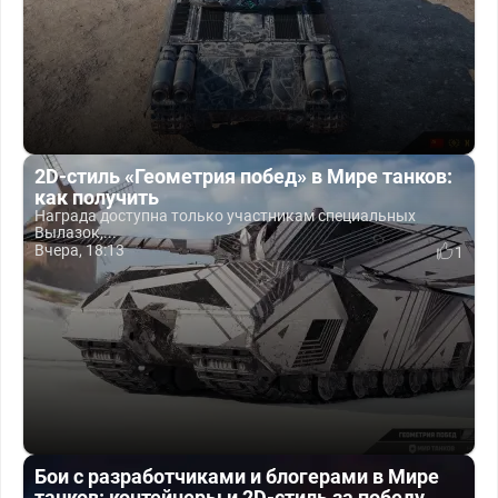
2D-стиль «Геометрия побед» в Мире танков:
как получить
Награда доступна только участникам специальных
Вылазок,...
Вчера, 18:13
1
Бои с разработчиками и блогерами в Мире
танков: контейнеры и 2D-стиль за победу