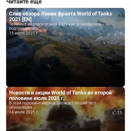
Читайте еще
Слив обзора Линии фронта World of Tanks
2021 [EN]
Те самые надписи от мая 2021 как и ожидалось —
подтвердились.
15 июля 2021 г.
9
Новости и акции World of Tanks во второй
половине июля 2021 г.
В этой половине месяца вас ждет общий тест
обновления...
14 июля 2021 г.
25