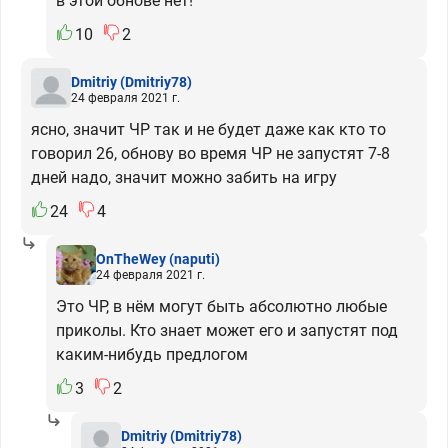
в этой обнове нет!
10
2
Dmitriy
(Dmitriy78)
24 февраля 2021 г.
ясно, значит ЧР так и не будет даже как кто то
говорил 26, обнову во время ЧР не запустят 7-8
дней надо, значит можно забить на игру
24
4
OnTheWey
(naputi)
24 февраля 2021 г.
Это ЧР, в нём могут быть абсолютно любые
приколы. Кто знает может его и запустят под
каким-нибудь предлогом
3
2
Dmitriy
(Dmitriy78)