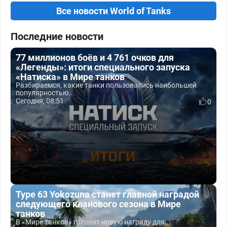
Все новости World of Tanks
Последние новости
77 миллионов боёв и 4 761 очков для
«Легенды»: итоги специального запуска
«Натиска» в Мире танков
Разбираемся, какие танки пользовались наибольшей
популярностью...
Сегодня, 08:51
0
Type 63 Yokozuna станет главной наградой
следующего кланового сезона в Мире
танков
В «Мире танков» готовят новую награду для...