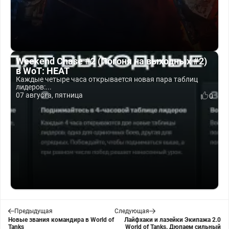
Weekend Chase #2 (Погоня на выходных #2)
в WoT: HEAT
Каждые четыре часа открывается новая пара таблиц
лидеров:...
07 августа, пятница
0
Предыдущая
Следующая
Новые звания командира в World of
Лайфхаки и лазейки Экипажа 2.0
Tanks
World of Tanks. Дюпаем сильный