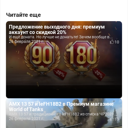
Читайте еще
Предложение выходного дня: премиум
аккаунт со скидкой 20%
И ещё доната. Но лучше не донатьте! Зачем вообще в...
26 февраля 2021 г.
10
AMX 13 57 и leFH18B2 в Премиум магазине
World of Tanks
AMX 13 57 и традиционного leFH18B2 из списка ЧР2021...
26 февраля 2021 г.
13