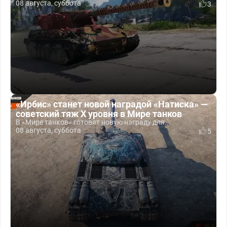
08 августа, суббота
3
«Ирбис» станет новой наградой «Натиска» —
советский тяж X уровня в Мире танков
В «Мире танков» готовят новую награду для...
08 августа, суббота
5