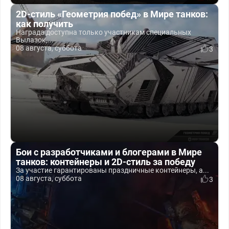
2D-стиль «Геометрия побед» в Мире танков:
как получить
Награда доступна только участникам специальных
Вылазок,...
08 августа, суббота
3
Бои с разработчиками и блогерами в Мире
танков: контейнеры и 2D-стиль за победу
За участие гарантированы праздничные контейнеры, а...
08 августа, суббота
3