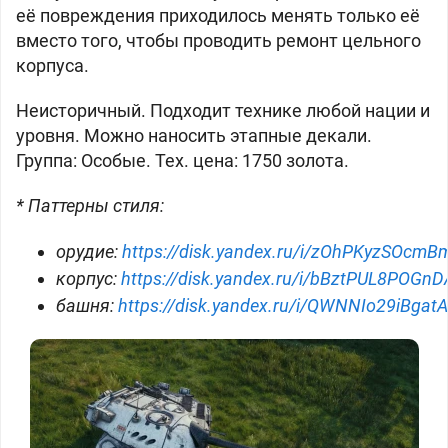
её повреждения приходилось менять только её
вместо того, чтобы проводить ремонт цельного
корпуса.
Неисторичный. Подходит технике любой нации и
уровня. Можно наносить этапные декали.
Группа: Особые. Тех. цена: 1750 золота.
* Паттерны стиля:
орудие:
https://disk.yandex.ru/i/zOhPKyzSOcmB
корпус:
https://disk.yandex.ru/i/bBztPUL8POGnD
башня:
https://disk.yandex.ru/i/QWNNIo29iBgatA