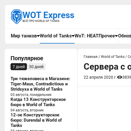
WOT Express
ВСЁ ПРО WORLD OF TANKS
Мир танков
World of Tanks
WoT: HEAT
Прочее
Обнов
Популярное
Главная
/
World of Tanks
/
С
Сервера с 
7 дней
30 дней
22 апреля 2020 г.
383
Три тяжеловеса в Магазине:
Tiger-Maus, Contradictious и
Stridsyxa в World of Tanks
03 августа, понедельник
Когда 13 Конструкторское
бюро в World of Tanks
04 августа, вторник
12-ое Конструкторское
бюро: Durendal в World of
Tanks