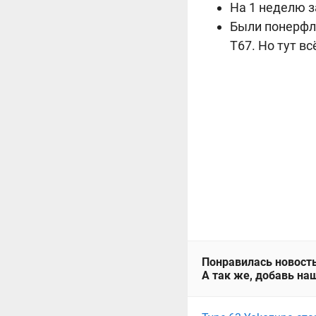
На 1 неделю з
Были понерфле
T67. Но тут в
Понравилась новость
А так же, добавь наш