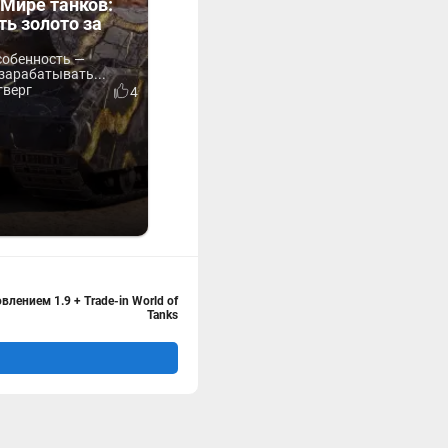
Мире танков:
ть золото за
собенность —
зарабатывать...
тверг
4
влением 1.9 + Trade-in World of
Tanks