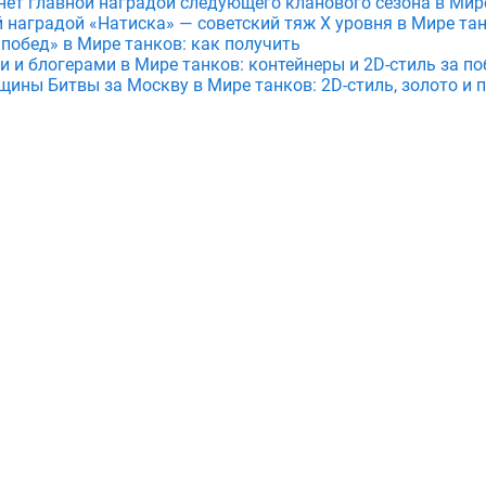
анет главной наградой следующего кланового сезона в Мир
й наградой «Натиска» — советский тяж X уровня в Мире та
 побед» в Мире танков: как получить
и и блогерами в Мире танков: контейнеры и 2D-стиль за по
щины Битвы за Москву в Мире танков: 2D-стиль, золото и 