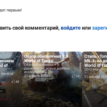
дет первым!
вить свой комментарий,
войдите
или
зарег
к
Обзор обновления 1.9
Стиль «Топ
влением
World of Tanks
Mk. I» на 
d of
Обзор обновления 1.9:
World of Ta
Десятилетие, новые деревья
2D-стиль «Топ
исследования...
—...
 World of
21 апреля 2020 г.
18
21 апреля 2020
40