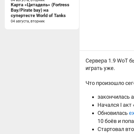
04 августа, вторник
Карта «Цитадель» (Fortress
Bay/Pirate bay) на
супертесте World of Tanks
04 августа, вторник
Сервера 1.9 WoT
бы
играть уже.
Что произошло сег
закончилась ак
Начался I акт
Обновилась
е
10 боёв и поп
Стартовал вто