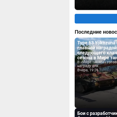
Последние новос
Type 63 Yokozuna
главной наградой
следующего клан
сезона в Мире та
В «Мире танков» гото
награду для...
Вчера, 19:26
Бои с разработчи