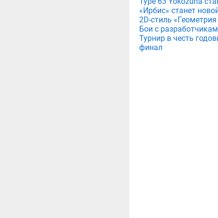
Type 63 Yokozuna ст
«Ирбис» станет ново
2D-стиль «Геометрия
Бои с разработчикам
Турнир в честь годов
финал