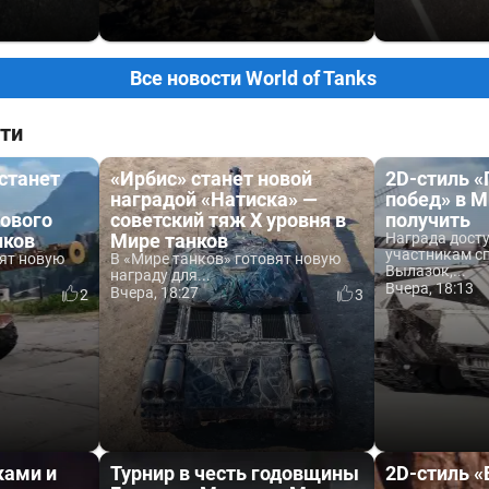
Все новости World of Tanks
ти
 станет
«Ирбис» станет новой
2D-стиль 
наградой «Натиска» —
побед» в М
ового
советский тяж X уровня в
получить
нков
Мире танков
Награда дост
участникам с
вят новую
В «Мире танков» готовят новую
Вылазок,...
награду для...
Вчера, 18:13
Вчера, 18:27
2
3
ками и
Турнир в честь годовщины
2D-стиль 