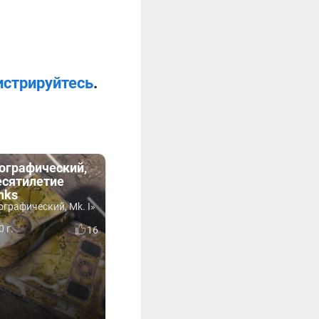
истрируйтесь
.
ографический,
десятилетие
nks
ографический, Mk. I»
 г.
16