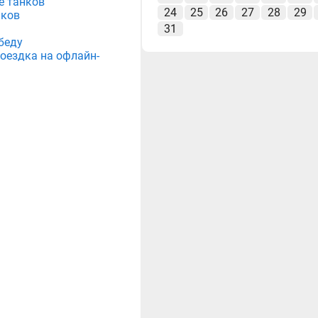
е танков
24
25
26
27
28
29
нков
31
беду
поездка на офлайн-