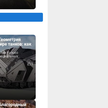
«Геометрия
ире танков: как
упна только
пециальных
1
«Благородный