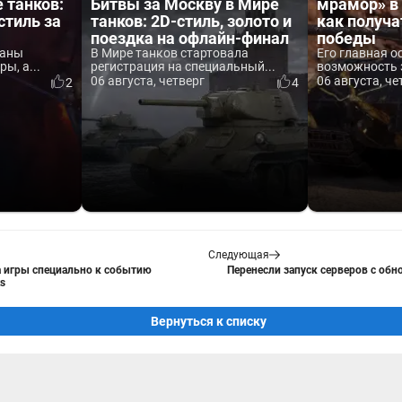
 танков:
Битвы за Москву в Мире
мрамор» в 
стиль за
танков: 2D-стиль, золото и
как получа
поездка на офлайн-финал
победы
ваны
В Мире танков стартовала
Его главная о
ы, а...
регистрация на специальный...
возможность 
06 августа, четверг
06 августа, че
2
4
Следующая
а игры специально к событию
Перенесли запуск серверов с обно
s
Вернуться к списку