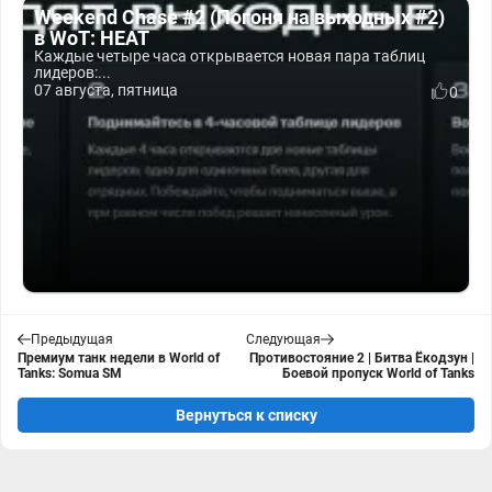
Weekend Chase #2 (Погоня на выходных #2)
в WoT: HEAT
Каждые четыре часа открывается новая пара таблиц
лидеров:...
07 августа, пятница
0
Предыдущая
Следующая
Премиум танк недели в World of
Противостояние 2 | Битва Ёкодзун |
Tanks: Somua SM
Боевой пропуск World of Tanks
Вернуться к списку