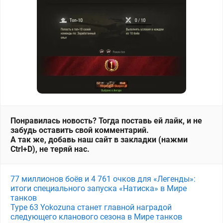
Понравилась новость? Тогда поставь ей лайк, и не
забудь оставить свой комментарий.
А так же, добавь наш сайт в закладки (нажми
Ctrl+D), не теряй нас.
77 миллионов боёв и 4 761 очков для «Легенды»:
итоги специального запуска «Натиска» в Мире
танков
Type 63 Yokozuna станет главной наградой
следующего кланового сезона в Мире танков