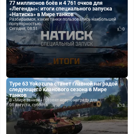
77 миллионов боёв и 4 761 очков для
«Легенды»: итоги специального запуска
«Натиска» в Мире танков
Разбираемся, какие танки пользовались наибольшей
популярностью...
Сегодня, 08:51
0
Type 63 Yokozuna станет главной наградой
следующего кланового сезона в Мире
танков
В «Мире танков» готовят новую награду для...
08 августа, суббота
3