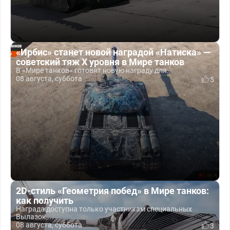
«Ирбис» станет новой наградой «Натиска» —
советский тяж X уровня в Мире танков
В «Мире танков» готовят новую награду для...
08 августа, суббота
5
2D-стиль «Геометрия побед» в Мире танков:
как получить
Награда доступна только участникам специальных
Вылазок,...
08 августа, суббота
3