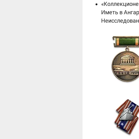
«Коллекционе
Иметь в Анга
Неисследован