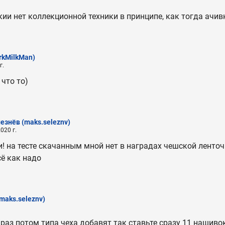
кии нет коллекционной техники в принципе, как тогда ачив
rkMilkMan)
г.
что то)
лезнёв
(maks.seleznv)
020 г.
и! на тесте скачанным мной нет в наградах чешской ленточк
сё как надо
maks.seleznv)
раз потом типа чеха добавят так ставьте сразу 11 нашивок