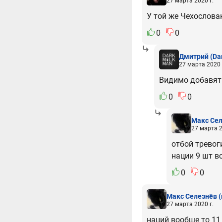
27 марта 2020 г.
У той же Чехослова
0
0
Дмитрий
(Da
27 марта 2020 
Видимо добавят 
0
0
Макс Се
27 марта 2
отбой тревог
нации 9 шт в
0
0
Макс Селезнёв
(
27 марта 2020 г.
наций вообще то 11 