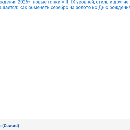
дения 2026»: новые танки VIII–IX уровней, стиль и други
ащается: как обменять серебро на золото ко Дню рождени
m
(Coward)