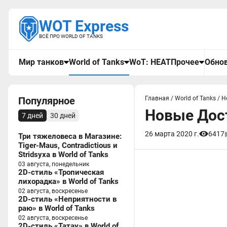
WOT Express
ВСЁ ПРО WORLD OF TANKS
Мир танков
World of Tanks
WoT: HEAT
Прочее
Обнов
Популярное
Главная
/
World of Tanks
/
Н
Новые Дост
7 дней
30 дней
26 марта 2020 г.
6417
Три тяжеловеса в Магазине:
Tiger-Maus, Contradictious и
Stridsyxa в World of Tanks
03 августа, понедельник
2D-стиль «Тропическая
лихорадка» в World of Tanks
02 августа, воскресенье
2D-стиль «Неприятности в
раю» в World of Tanks
02 августа, воскресенье
2D-стиль «Татау» в World of