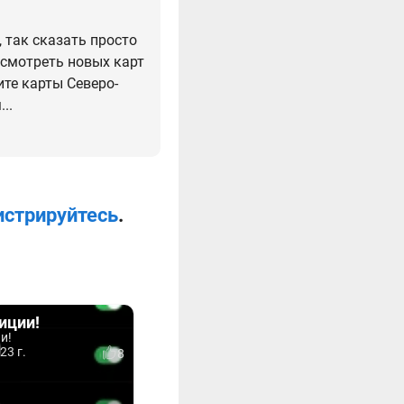
 так сказать просто
 осмотреть новых карт
ите карты Северо-
..
истрируйтесь
.
диции!
и!
23 г.
8