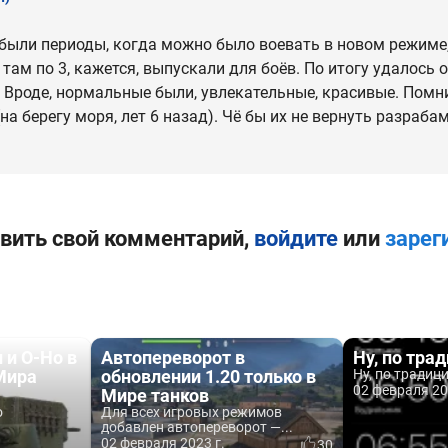
 были периоды, когда можно было воевать в новом режиме,
 там по 3, кажется, выпускали для боёв. По итогу удалось
е? Вроде, нормальные были, увлекательные, красивые. Помн
на берегу моря, лет 6 назад). Чё бы их не вернуть разрабам.
вить свой комментарий,
войдите
или
зарег
 и O-Ho в
Автопереворот в
Ну, по тра
Мира
обновлении 1.20 только в
Ну, по традици
02 февраля 20
Мире танков
о
Для всех игровых режимов
добавлен автопереворот —...
02 февраля 2023 г.
30