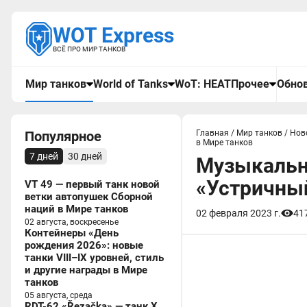
WOT Express
ВСЁ ПРО МИР ТАНКОВ
Мир танков
World of Tanks
WoT: HEAT
Прочее
Обнов
Популярное
Главная
/
Мир танков
/
Нов
в Мире танков
7 дней
30 дней
Музыкальн
«Устричный
VT 49 — первый танк новой
ветки автопушек Сборной
наций в Мире танков
02 февраля 2023 г.
41
02 августа, воскресенье
Контейнеры «День
рождения 2026»: новые
танки VIII–IX уровней, стиль
и другие награды в Мире
танков
05 августа, среда
RDT-62 «Řezačka» — танк X