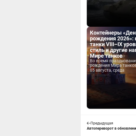
Контейнеры «Ден
рождения 2026»:
танки VIII–IX уров
стиль и другие н
Мире танков
Во время праздновани
рождения Мира танков 
05 августа, среда
Предыдущая
Автопереворот в обновлени