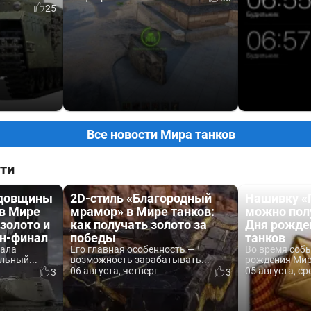
25
Все новости Мира танков
ти
одовщины
2D-стиль «Благородный
Нашивку «
 в Мире
мрамор» в Мире танков:
можно пол
 золото и
как получать золото за
Дня рожде
йн-финал
победы
танков
вала
Его главная особенность —
Во время соб
льный...
возможность зарабатывать...
рождения Мира
06 августа, четверг
05 августа, ср
3
3