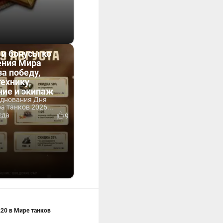
 и бонусы ко
ния Мира
за победу,
технику,
ние и экипаж
зднования Дня
 танков 2026...
еда
9
.20 в Мире танков