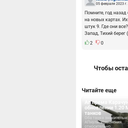
05 февраля 2023 г.
Помните, год назад
на новых картах. Их
штук 9. Где они вс
Запад, Тихий берег (
2
0
Чтобы оста
Читайте еще
Ап према Карачун
обновлении 1.20 
танков
Оба танка значительн
АПнули. Изменения
относительно...