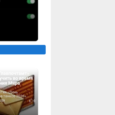
Главпочтамт»
учить во время
ния Мира
ытия «День
 танков 2026»...
еда
6