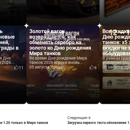
ь
Золотой вагон
Все скидки
 новые
возвращается: как
Дню рожде
ней,
обменять серебро на
танков: x5 
аграды в
золото ко Дню рождения
скидки на 
Мира танков
оборудова
я Дня
Во время Дня рождения Мира
В рамках пра
2026...
танков 2026 игроки вновь...
рождения Мира
05 августа, среда
05 августа, ср
11
6
Следующая
и 1.20 только в Мире танков
Загрузка первого теста обновления 1