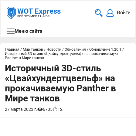
WOT Express
Войти
ВСЁ ПРО МИР ТАНКОВ
Меню сайта
Главная
/
Мир танков
/
Новости
/
Обновления
/
Обновление 1.20.1
/
Историчный 3D-стиль «Цвайхундертцвельф» на прокачиваемую
Panther в Мире танков
Историчный 3D-стиль
«Цвайхундертцвельф» на
прокачиваемую Panther в
Мире танков
27 марта 2023 г.
6735
12