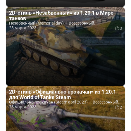
2D-стиль «Незабвенный» из 1.20.1 в Мире
танков
Незабвенный (Memorial day) — Всесезонный...
28 марта 2023 г.
3
2D-стиль «Официально прокачан» из 1.20.1
для World of Tanks Steam
Официально прокачан (Steam april 2023) — Всесезонный...
28 марта 2023 г.
2