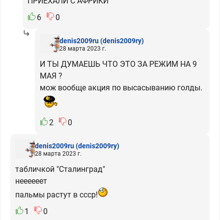
ПРИЕХАЛИ С АФРИКИ
6
0
denis2009ru
(denis2009ry)
28 марта 2023 г.
И ТЫ ДУМАЕШЬ ЧТО ЭТО ЗА РЕЖИМ НА 9
МАЯ ?
мож вообще акция по высасыванию голды.
2
0
denis2009ru
(denis2009ry)
28 марта 2023 г.
табличкой "Сталинград"
неееееет
пальмы растут в ссср!
1
0