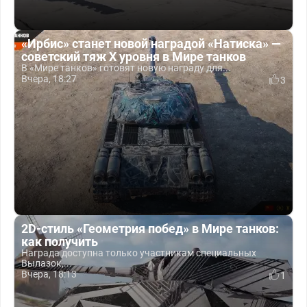
«Ирбис» станет новой наградой «Натиска» —
советский тяж X уровня в Мире танков
В «Мире танков» готовят новую награду для...
Вчера, 18:27
3
2D-стиль «Геометрия побед» в Мире танков:
как получить
Награда доступна только участникам специальных
Вылазок,...
Вчера, 18:13
1