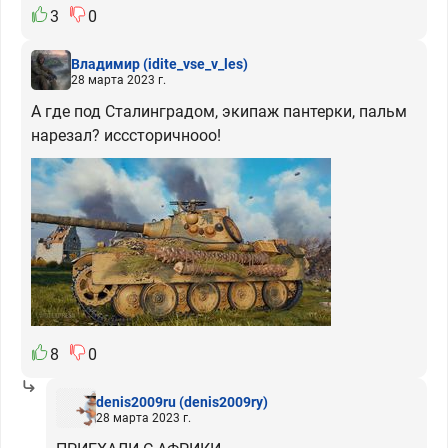
3
0
Владимир
(idite_vse_v_les)
28 марта 2023 г.
А где под Сталинградом, экипаж пантерки, пальм
нарезал? исссторичнооо!
8
0
denis2009ru
(denis2009ry)
28 марта 2023 г.