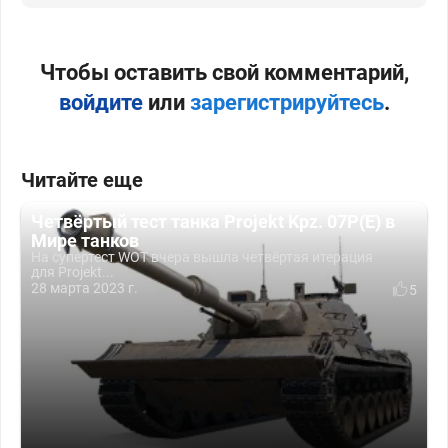
Чтобы оставить свой комментарий,
войдите
или
зарегистрируйтесь
.
Читайте еще
Четвёртый тест танка Projekt Kpz. 07P(E) в
Мире танков
На супертест WOT вчера вышла четвёртая итерация
для Projekt...
28 марта 2023 г.
5