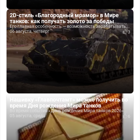
2D-стиль «Благородный мрамор» в Мире
танков: как получать золото за победы
Его главная особенность — возможность зарабатывать...
06 августа, четверг
3
Нашивку «Главпочтамт» можно получить во
время Дня рождения Мира танков
Во время события «День рождения Мира танков 2026»...
05 августа, среда
6