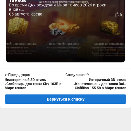
танков
Во время Дня рождения Мира танков 2026 игроки
вновь...
05 августа, среда
6
Предыдущая
Следующая
Неисторичный 3D-стиль
Историчный 3D-стиль
«Слейпнир» для танка Strv 103B в
«Констеласьон» для танка Bat.-
Мире танков
Châtillon 155 58 в Мире танков
Вернуться к списку