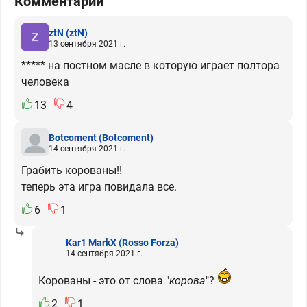
Комментарии
ztN
(ztN)
13 сентября 2021 г.
***** на постном масле в которую играет полтора
человека
13
4
Botcoment
(Botcoment)
14 сентября 2021 г.
Грабить корованы!!
теперь эта игра повидала все.
6
1
Kar1 MarkX
(Rosso Forza)
14 сентября 2021 г.
Корованы - это от слова "
корова
"?
2
1