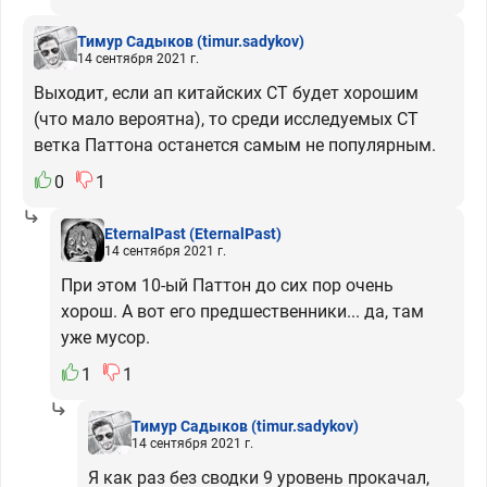
Тимур Садыков
(timur.sadykov)
14 сентября 2021 г.
Выходит, если ап китайских СТ будет хорошим
(что мало вероятна), то среди исследуемых СТ
ветка Паттона останется самым не популярным.
0
1
EternalPast
(EternalPast)
14 сентября 2021 г.
При этом 10-ый Паттон до сих пор очень
хорош. А вот его предшественники... да, там
уже мусор.
1
1
Тимур Садыков
(timur.sadykov)
14 сентября 2021 г.
Я как раз без сводки 9 уровень прокачал,