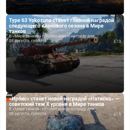
Type 63 Yokozuna станет главной наградой
следующего кланового сезона в Мире
танков
В «Мире танков» готовят новую награду для...
08 августа, суббота
3
«Ирбис» станет новой наградой «Натиска» —
советский тяж X уровня в Мире танков
В «Мире танков» готовят новую награду для...
08 августа, суббота
5