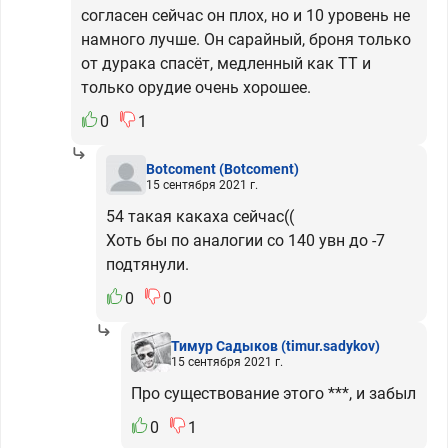
согласен сейчас он плох, но и 10 уровень не
намного лучше. Он сарайный, броня только
от дурака спасёт, медленный как ТТ и
только орудие очень хорошее.
0
1
Botcoment
(Botcoment)
15 сентября 2021 г.
54 такая какаха сейчас((
Хоть бы по аналогии со 140 увн до -7
подтянули.
0
0
Тимур Садыков
(timur.sadykov)
15 сентября 2021 г.
Про существование этого ***, и забыл
0
1