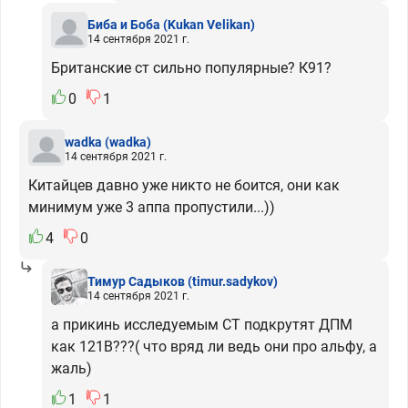
Биба и Боба
(Kukan Velikan)
14 сентября 2021 г.
Британские ст сильно популярные? К91?
0
1
wadka
(wadka)
14 сентября 2021 г.
Китайцев давно уже никто не боится, они как
минимум уже 3 аппа пропустили...))
4
0
Тимур Садыков
(timur.sadykov)
14 сентября 2021 г.
а прикинь исследуемым СТ подкрутят ДПМ
как 121В???( что вряд ли ведь они про альфу, а
жаль)
1
1