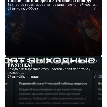
танков: контейнеры и 2D-стиль за победу
За участие гарантированы праздничные контейнеры, а...
08 августа, суббота
3
Weekend Chase #2 (Погоня на выходных #2)
в WoT: HEAT
Каждые четыре часа открывается новая пара таблиц
лидеров:...
07 августа, пятница
0