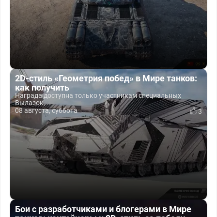
2D-стиль «Геометрия побед» в Мире танков:
как получить
Награда доступна только участникам специальных
Вылазок,...
08 августа, суббота
3
Бои с разработчиками и блогерами в Мире