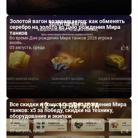
Золотой вагон возвращается: как обменять
серебро на золото ко Дню рождения Мира
танков
Во время Дня рождения Мира танков 2026 игроки
вновь...
05 августа, среда
5
Все скидки и бонусы ко Дню рождения Мира
танков: x5 за победу, скидки на технику,
оборудование и экипаж
В рамках празднования Дня рождения Мира танков
2026...
05 августа, среда
8