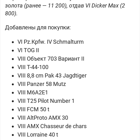
золота (ранее — 11 200), отдав VI Dicker Max (2
800).
Добавлены для покупки:
VI
Pz.Kpfw. IV Schmalturm
VI
TOG II
VIII
Объект 703 Вариант II
VIII
Т-44-100
VIII
8,8 cm Pak 43 Jagdtiger
VIII
Panzer 58 Mutz
VIII
M6A2E1
VIII
T25 Pilot Number 1
VIII
FCM 50 t
VIII
AltProto AMX 30
VIII
AMX Chasseur de chars
VIII
Lorraine 40 t