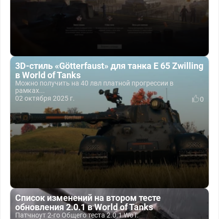
3D-стиль «Götterfaust» для танка E 65 Zwilling
в World of Tanks
Можно получить на 40 лвл платной прогрессии в
рамках...
02 октября 2025 г.
0
Список изменений на втором тесте
обновления 2.0.1 в World of Tanks
Патчноут 2-го Общего теста 2.0.1 WoT.