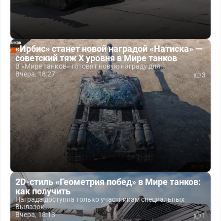
«Ирбис» станет новой наградой «Натиска» —
советский тяж X уровня в Мире танков
В «Мире танков» готовят новую награду для...
Вчера, 18:27
3
2D-стиль «Геометрия побед» в Мире танков:
как получить
Награда доступна только участникам специальных
Вылазок,...
Вчера, 18:13
1