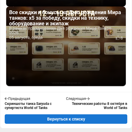
Все скидки и бонусы ко Дню рождения Мира
танков: x5 за победу, скидки на технику,
оборудование и экипаж
В рамках празднования Дня рождения Мира танков
2026...
05 августа, среда
8
Предыдущая
Следующая
Скриншоты танка Saryuda с
Технические работы 8 октября в
супертеста World of Tanks
World of Tanks
Вернуться к списку