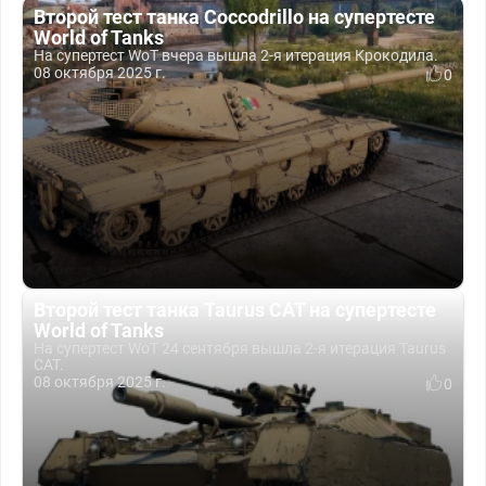
Второй тест танка Coccodrillo на супертесте
World of Tanks
На супертест WoT вчера вышла 2-я итерация Крокодила.
08 октября 2025 г.
0
Второй тест танка Taurus CAT на супертесте
World of Tanks
На супертест WoT 24 сентября вышла 2-я итерация Taurus
CAT.
08 октября 2025 г.
0