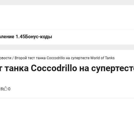
ление 1.45
Бонус-коды
овости
/
Второй тест танка Coccodrillo на супертесте World of Tanks
 танка Coccodrillo на супертест
28
0