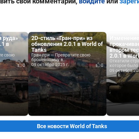
вить свой комментарий,
войдите
или
зарег
я руда»
2D-стиль «Гран-при» из
Изменени
.1 в
обновления 2.0.1 в World of
прокачива
Tanks
втором тес
те свою
Гран-при — Превратите свою
2.0.1 в Wor
.
бронемашину в...
Откатили стр
09 октября 2025 г.
0
0
которое было 
09 октября 20
Все новости World of Tanks