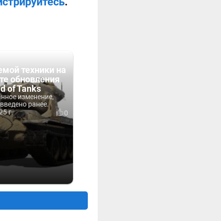
истрируйтесь
.
е
емой техники на
те обновления
ld of Tanks
анное изменение,
введено ранее.
25 г.
0