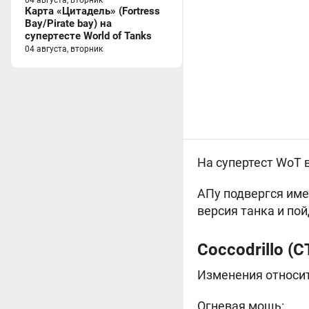
04 августа, вторник
Карта «Цитадель» (Fortress
Bay/Pirate bay) на
супертесте World of Tanks
04 августа, вторник
На супертест WoT 
АПу подвергся име
версия танка и пой
Coccodrillo (
Изменения относит
Огневая мощь: