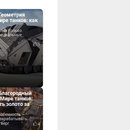
«Геометрия
ире танков: как
упна только
пециальных
1
«Благородный
Мире танков:
ть золото за
собенность —
зарабатывать...
тверг
4