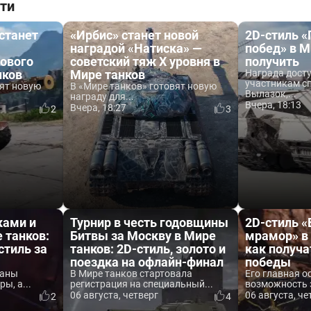
ти
 станет
«Ирбис» станет новой
2D-стиль 
наградой «Натиска» —
побед» в М
ового
советский тяж X уровня в
получить
нков
Мире танков
Награда дост
участникам с
вят новую
В «Мире танков» готовят новую
Вылазок,...
награду для...
Вчера, 18:13
Вчера, 18:27
2
3
ками и
Турнир в честь годовщины
2D-стиль 
 танков:
Битвы за Москву в Мире
мрамор» в 
стиль за
танков: 2D-стиль, золото и
как получа
поездка на офлайн-финал
победы
ваны
В Мире танков стартовала
Его главная о
ы, а...
регистрация на специальный...
возможность 
06 августа, четверг
06 августа, че
2
4