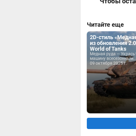
Чтобы оста
Читайте еще
2D-стиль «Медна
из обновления 2.0
World of Tanks
Медная руда — Укрась
машину всесезонным..
09 октября 2025 г.