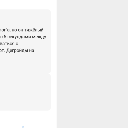
hon'а, но он тяжёлый
 с 5 секундами между
ваться с
ют. Дегройды на