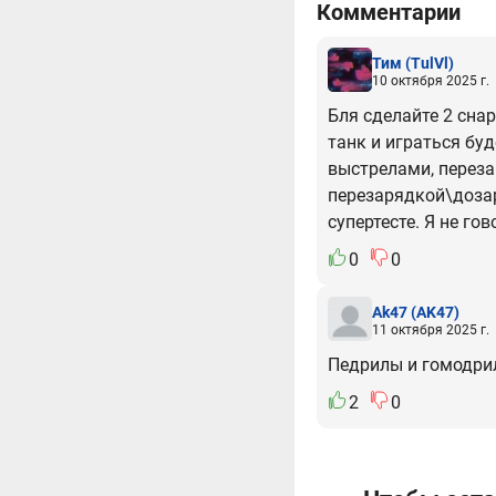
Комментарии
Тим
(TulVl)
10 октября 2025 г.
Бля сделайте 2 снар
танк и играться бу
выстрелами, перез
перезарядкой\доза
супертесте. Я не г
0
0
Ak47
(AK47)
11 октября 2025 г.
Педрилы и гомодрил
2
0