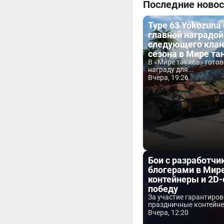
Последние новос
Type 63 Yokozuna
главной наградой
следующего клан
сезона в Мире та
В «Мире танков» гото
награду для...
Вчера, 19:26
Бои с разработчи
блогерами в Мире
контейнеры и 2D-
победу
За участие гарантиро
праздничные контейнер
Вчера, 12:20