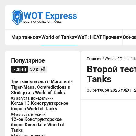
WOT Express
ВСЁ ПРО WORLD OF TANKS
Мир танков
World of Tanks
WoT: HEAT
Прочее
Обнов
Популярное
Главная
/
World of Tanks
/
Н
Второй тест
7 дней
30 дней
Tanks
Три тяжеловеса в Магазине:
Tiger-Maus, Contradictious и
08 октября 2025 г.
11
Stridsyxa в World of Tanks
03 августа, понедельник
Когда 13 Конструкторское
бюро в World of Tanks
04 августа, вторник
12-ое Конструкторское
бюро: Durendal в World of
Tanks