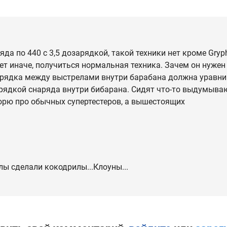
яда по 440 с 3,5 дозарядкой, такой техники нет кроме Gryp
дет иначе, получиться нормальная техника. Зачем он нужен
арядка между выстрелами внутри барабана должна уравни
рядкой снаряда внутри бибарана. Сидят что-то выдумыва
оворю про обычных супертестеров, а вышестоящих
ы сделали кокодрилы...Клоуны...