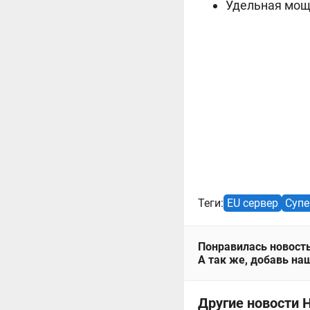
Удельная мощн
Теги:
EU сервер
Супе
Понравилась новость
А так же, добавь наш
Другие новости Н