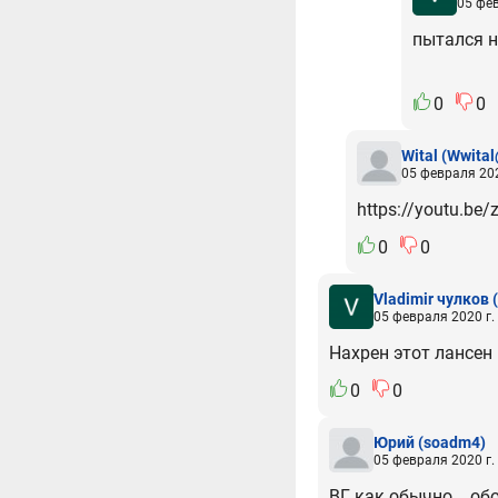
05 фев
пытался н
0
0
Wital
(Wwital
05 февраля 202
https://youtu.b
0
0
Vladimir чулков
05 февраля 2020 г.
Нахрен этот лансен 
0
0
Юрий
(soadm4)
05 февраля 2020 г.
ВГ как обычно....об