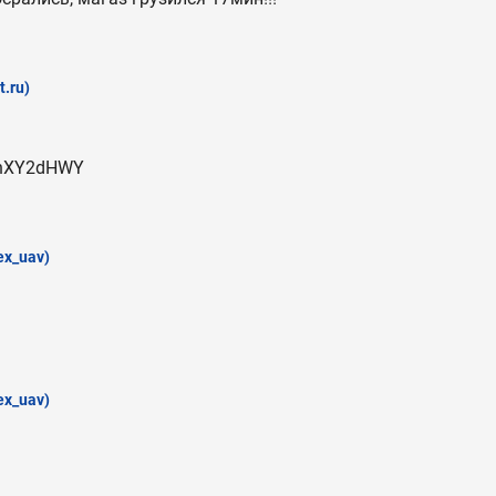
t.ru)
LqhXY2dHWY
ex_uav)
ex_uav)