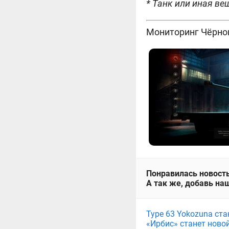
* Танк или иная ве
Мониторинг Чёрно
Понравилась новость
А так же, добавь наш
Type 63 Yokozuna ст
«Ирбис» станет ново