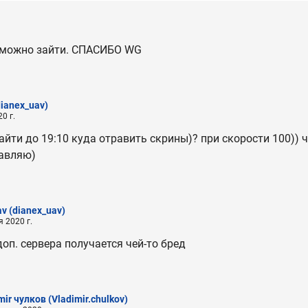
зможно зайти. СПАСИБО WG
dianex_uav)
0 г.
зайти до 19:10 куда отравить скрины)? при скорости 100)) 
тавляю)
av
(dianex_uav)
 2020 г.
доп. сервера получается чей-то бред
mir чулков
(Vladimir.chulkov)