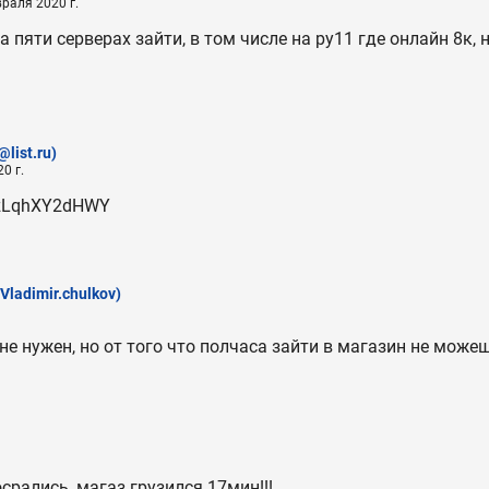
раля 2020 г.
а пяти серверах зайти, в том числе на ру11 где онлайн 8к, 
@list.ru)
0 г.
e/zLqhXY2dHWY
(Vladimir.chulkov)
не нужен, но от того что полчаса зайти в магазин не можеш
осрались, магаз грузился 17мин!!!