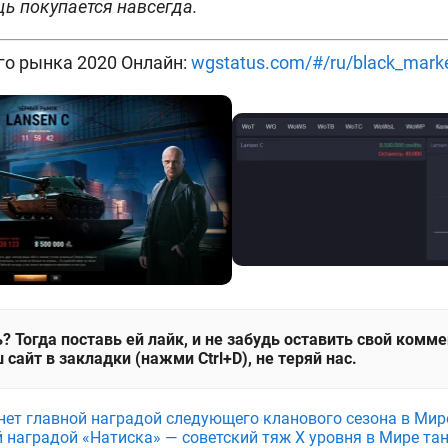
щь покупается навсегда.
го рынка 2020 Онлайн:
wgstatus.com/#/ru/black_mark
? Тогда поставь ей лайк, и не забудь оставить свой комм
 сайт в закладки (нажми Ctrl+D), не теряй нас.
анет главной наградой следующего кланового сезона в Мир
й наградой «Натиска» — советский тяж X уровня в Мире та