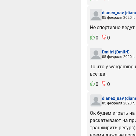
dianex_uav
(dian
05 февраля 2020 г.
Не спортивно ведут
0
0
Dmitri
(Dmitri)
05 февраля 2020 г.
То что у wargaming 
всегда.
0
0
dianex_uav
(dian
05 февраля 2020 г.
Ок будем играть на
раскатывают на при
транжирить ресурс)
время даже не под