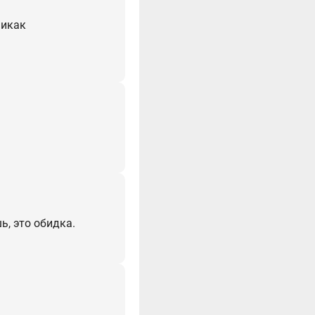
никак
ь, это обидка.