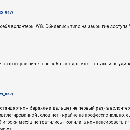
ex_uav)
 себя волонтеры WG. Обиделись типо на закрытие доступа 
и на этот раз ничего не работает даже как-то уже и не уди
ex_uav)
 стандартном барахле и дальше) не первый раз) а волонте
вилегированной , слов нет - крайне не профессионально, е
) игроки месяц не тратились - копили, а компенсировать 
умают