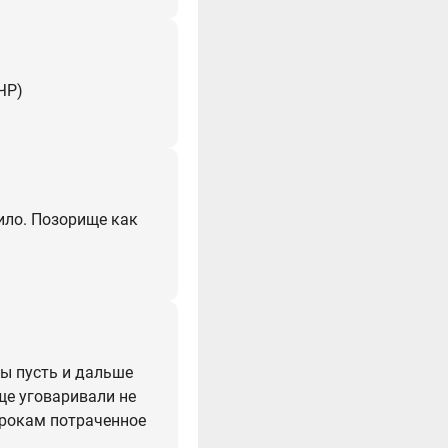
ЧР)
вило. Позорище как
ры пусть и дальше
ще уговаривали не
игрокам потраченное