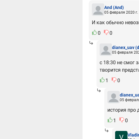
And
(And)
05 февраля 2020 г.
И как обычно нево
0
0
dianex_uav
(
05 февраля 202
с 18:30 не смог 
творится предс
1
0
dianex_u
05 февраля
история про 
1
0
Vladi