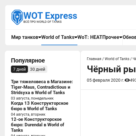
WOT Express
ВСЁ ПРО WORLD OF TANKS
Мир танков
World of Tanks
WoT: HEAT
Прочее
Обнов
Популярное
Главная
/
World of Tanks
/
Ч
Чёрный рын
7 дней
30 дней
05 февраля 2020 г.
49
Три тяжеловеса в Магазине:
Tiger-Maus, Contradictious и
Stridsyxa в World of Tanks
03 августа, понедельник
Когда 13 Конструкторское
бюро в World of Tanks
04 августа, вторник
12-ое Конструкторское
бюро: Durendal в World of
Tanks