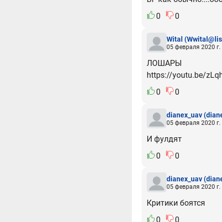
0
0
Wital
(Wwital@lis
05 февраля 2020 г.
ЛОШАРЫ
https://youtu.be/z
0
0
dianex_uav
(dian
05 февраля 2020 г.
И фулдят
0
0
dianex_uav
(dian
05 февраля 2020 г.
Критики боятся
0
0