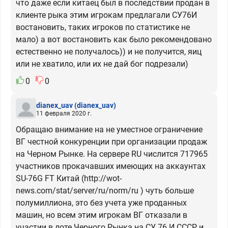
что даже если китаец был в последствии продан в
клиенте рыка этим игрокам предлагали СУ76И
востановить, таких игроков по статистике не
мало) а вот востановить как было рекомендовано
естественно не получалось)) и не получится, яиц
или не хватило, или их не дай бог подрезали)
0
0
dianex_uav
(dianex_uav)
11 февраля 2020 г.
Обращаю внимание на не уместное ограничение
ВГ честной конкуренции при организации продаж
на Черном Рынке. На сервере RU числится 717965
участников прокачавших имеющих на аккаунтах
SU-76G FT Китай (http://wot-
news.com/stat/server/ru/norm/ru ) чуть больше
полумиллиона, это без учета уже проданных
машин, но всем этим игрокам ВГ отказали в
участии в лоте Черного Рынка на СУ 76 И СССР, и