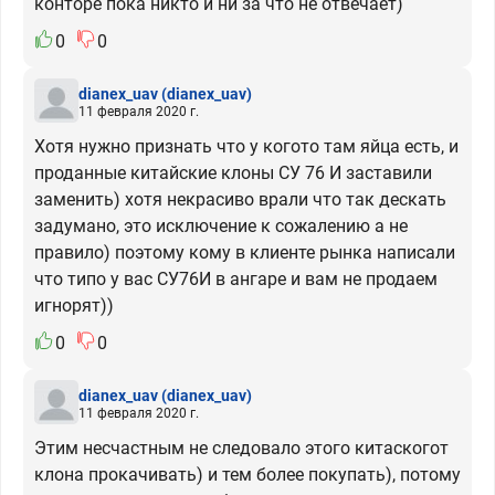
конторе пока никто и ни за что не отвечает)
0
0
dianex_uav
(dianex_uav)
11 февраля 2020 г.
Хотя нужно признать что у когото там яйца есть, и
проданные китайские клоны СУ 76 И заставили
заменить) хотя некрасиво врали что так дескать
задумано, это исключение к сожалению а не
правило) поэтому кому в клиенте рынка написали
что типо у вас СУ76И в ангаре и вам не продаем
игнорят))
0
0
dianex_uav
(dianex_uav)
11 февраля 2020 г.
Этим несчастным не следовало этого китаскогот
клона прокачивать) и тем более покупать), потому