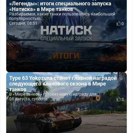
«Легенды»: итоги специального запуска
«Натиска» в Мире танков
Разбираемся, какие танки пользовались наибольшей
популярностью...
Сегодня, 08:51
0
Type 63 Yokozuna станет главной наградой
следующего кланового сезона в Мире
танков
В «Мире танков» готовят новую награду для...
08 августа, суббота
3