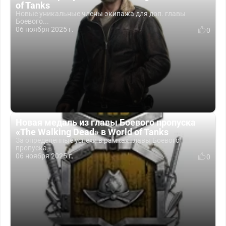
of Tanks
Новые уникальные члены экипажа для доп. главы
Боевого...
06 ноября 2025 г.
0
Новая медаль из главы Боевого пропуска
«The Walking Dead» в World of Tanks
За определённые успехи в рамках главы Боевого
пропуска...
06 ноября 2025 г.
0