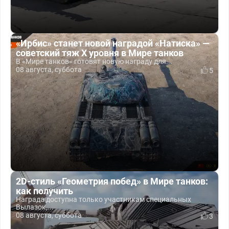
«Ирбис» станет новой наградой «Натиска» —
советский тяж X уровня в Мире танков
В «Мире танков» готовят новую награду для...
08 августа, суббота
5
2D-стиль «Геометрия побед» в Мире танков:
как получить
Награда доступна только участникам специальных
Вылазок,...
08 августа, суббота
3