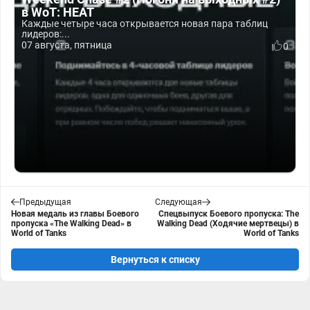
в WoT: HEAT
Каждые четыре часа открывается новая пара таблиц
лидеров:...
07 августа, пятница
0
Предыдущая
Следующая
Новая медаль из главы Боевого
Спецвыпуск Боевого пропуска: The
пропуска «The Walking Dead» в
Walking Dead (Ходячие мертвецы) в
World of Tanks
World of Tanks
Вернуться к списку