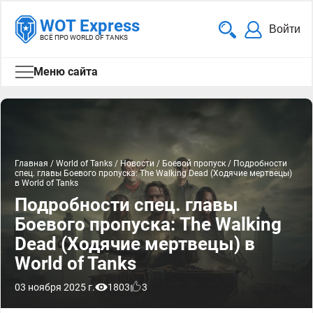
WOT Express
Войти
ВСЁ ПРО WORLD OF TANKS
Меню сайта
Главная
/
World of Tanks
/
Новости
/
Боевой пропуск
/
Подробности
спец. главы Боевого пропуска: The Walking Dead (Ходячие мертвецы)
в World of Tanks
Подробности спец. главы
Боевого пропуска: The Walking
Dead (Ходячие мертвецы) в
World of Tanks
03 ноября 2025 г.
1803
3