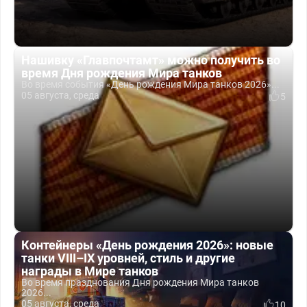
Нашивку «Главпочтамт» можно получить во
время Дня рождения Мира танков
Во время события «День рождения Мира танков 2026»...
05 августа, среда
5
Контейнеры «День рождения 2026»: новые
танки VIII–IX уровней, стиль и другие
награды в Мире танков
Во время празднования Дня рождения Мира танков
2026...
05 августа, среда
10