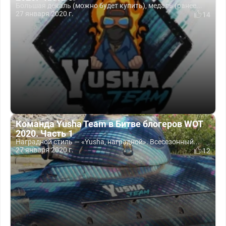
Большая декаль (можно будет купить), медаль (ранее...
27 января 2020 г.
14
Команда Yusha Team в Битве блогеров WOT
2020. Часть 1
Наградной стиль — «Yusha, наградной». Всесезонный...
27 января 2020 г.
12