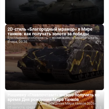
2D-стиль «Благородный мрамор» в Мире
танков: как получать золото за победы
Его главная особенность — возможность зарабатывать...
Вчера, 09:36
2
Нашивку «Главпочтамт» можно получить во
время Дня рождения Мира танков
Во время события «День рождения Мира танков 2026»...
05 августа, среда
5