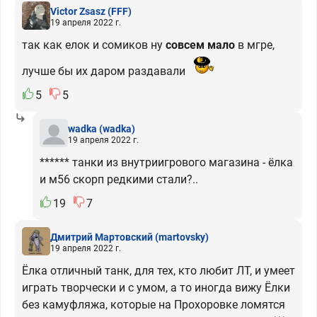
Victor Zsasz
(FFF)
19 апреля 2022 г.
так как елок и сомиков ну
совсем мало
в мгре,
лучше бы их даром раздавали
5
5
wadka
(wadka)
19 апреля 2022 г.
****** танки из внутриигрового магазина - ёлка
и м56 скорп редкими стали?..
19
7
Дмитрий Мартовский
(martovsky)
19 апреля 2022 г.
Ёлка отличный танк, для тех, кто любит ЛТ, и умеет
играть творчески и с умом, а то иногда вижу Ёлки
без камуфляжа, которые на Прохоровке ломятся