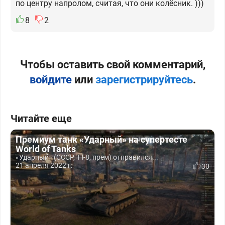
по центру напролом, считая, что они колёсник. )))
8
2
Чтобы оставить свой комментарий,
войдите
или
зарегистрируйтесь
.
Читайте еще
Премиум танк «Ударный» на супертесте
World of Tanks
«Ударный» (СССР, ТТ-8, прем) отправился...
21 апреля 2022 г.
30