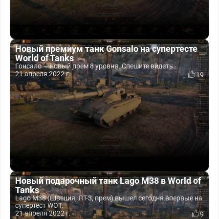
Новый премиум танк Gonsalo на супертесте
World of Tanks
Гонсало — новый прем 8 уровня. Спешите видеть.
21 апреля 2022 г.
19
Новый подарочный танк Lago M38 в World of
Tanks
Lago M38 (Швеция, ЛТ-3, прем) вышел сегодня впервые на
супертест WOT.
21 апреля 2022 г.
9