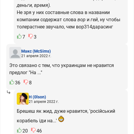
деньги, время).
Не зря у них составные слова в названии
компании содержат слова
вор
и
гей
, ну чтобы
толерастнее звучало, чем вор314дарасинг
7
3
Макс
(McSims)
21 апреля 2022 г.
Это связано с тем, что украинцам не нравится
предлог "На ..."
36
8
H
(0lson)
21 апреля 2022 г.
Брешеш як жид, дуже нравится, 'російський
корабель іди на...'
20
46