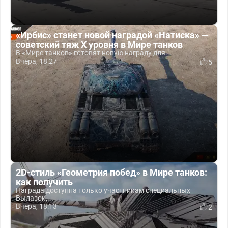
«Ирбис» станет новой наградой «Натиска» —
советский тяж X уровня в Мире танков
В «Мире танков» готовят новую награду для...
Вчера, 18:27
5
2D-стиль «Геометрия побед» в Мире танков:
как получить
Награда доступна только участникам специальных
Вылазок,...
Вчера, 18:13
2