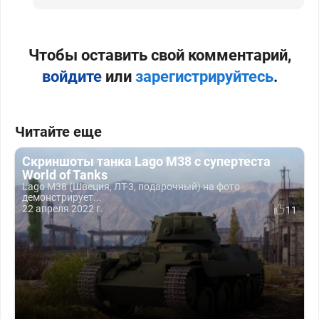
Чтобы оставить свой комментарий,
войдите
или
зарегистрируйтесь
.
Читайте еще
Скриншоты танка Lago M38 с супертеста
World of Tanks
Lago M38 (Швеция, ЛТ-3, подарочный) на фото
демонстрирует...
22 апреля 2022 г.
11