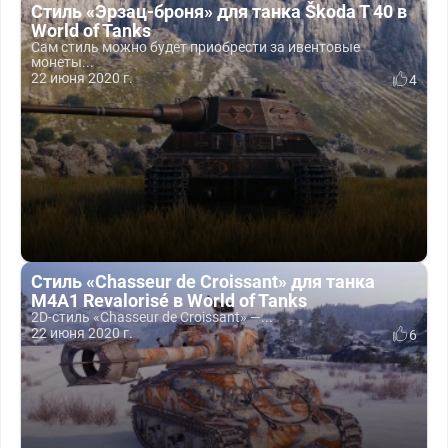
Стиль «Эрзац-броня» для танка Škoda T 40 в
World of Tanks
Сам стиль можно будет приобрести за ивентовые
монеты...
22 июня 2020 г.
4
Стиль «Chasseur de Croissant» для танка
M4A1 Revalorisé в World of Tanks
2D-стиль «Chasseur de Croissant» —...
22 июня 2020 г.
6