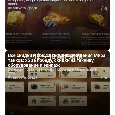
Во время Дня рождения Мира танков 2026 игроки
вновь...
05 августа, среда
5
Все скидки и бонусы ко Дню рождения Мира
танков: x5 за победу, скидки на технику,
оборудование и экипаж
В рамках празднования Дня рождения Мира танков
2026...
05 августа, среда
8