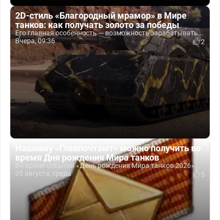
2D-стиль «Благородный мрамор» в Мире
танков: как получать золото за победы
Его главная особенность — возможность зарабатывать...
Вчера, 09:36
2
Нашивку «Главпочтамт» можно получить во
время Дня рождения Мира танков
Во время события «День рождения Мира танков 2026»...
05 августа, среда
5