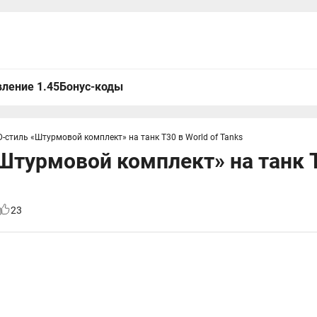
ление 1.45
Бонус-коды
D-стиль «Штурмовой комплект» на танк T30 в World of Tanks
Штурмовой комплект» на танк T
23