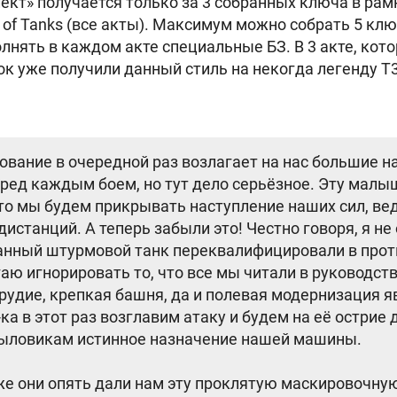
кт» получается только за 3 собранных ключа в рам
 of Tanks (все акты). Максимум можно собрать 5 кл
лнять в каждом акте специальные БЗ. В 3 акте, кот
ок уже получили данный стиль на некогда легенду
T3
вание в очередной раз возлагает на нас большие на
ред каждым боем, но тут дело серьёзное. Эту малы
что мы будем прикрывать наступление наших сил, в
дистанций. А теперь забыли это! Честно говоря, я н
анный штурмовой танк переквалифицировали в прот
аю игнорировать то, что все мы читали в руководств
орудие, крепкая башня, да и полевая модернизация я
ка в этот раз возглавим атаку и будем на её острие
ыловикам истинное назначение нашей машины.
 же они опять дали нам эту проклятую маскировочную 