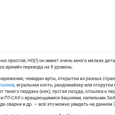
но простой, НО(!) он имеет очень много мелких дет
со времён перевода на 9 уровень.
аряжения, чемодан арты, открытки из разных стран 
лолоев
, игральная кость, рандомайзер или открутки 
 твоего пердака (кек), пустая посуда, отсылка к пе
и ПТ-САУ с вращающимися башнями, напильник SerB'
де сварки и др. — всё это можно увидеть на данном 