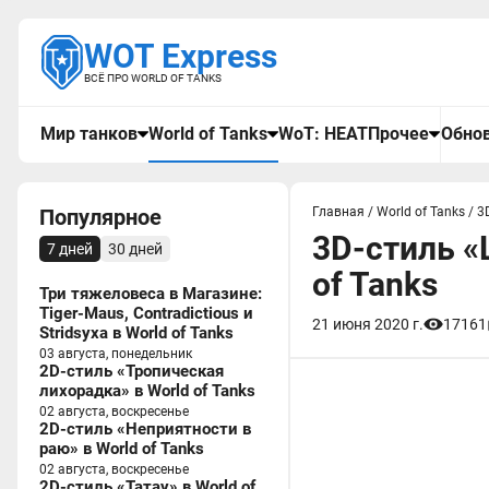
WOT Express
ВСЁ ПРО WORLD OF TANKS
Мир танков
World of Tanks
WoT: HEAT
Прочее
Обнов
Популярное
Главная
/
World of Tanks
/
3
3D-стиль «
7 дней
30 дней
of Tanks
Три тяжеловеса в Магазине:
Tiger-Maus, Contradictious и
21 июня 2020 г.
17161
Stridsyxa в World of Tanks
03 августа, понедельник
2D-стиль «Тропическая
лихорадка» в World of Tanks
02 августа, воскресенье
2D-стиль «Неприятности в
раю» в World of Tanks
02 августа, воскресенье
2D-стиль «Татау» в World of