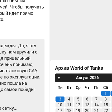
ках события
ючей. Чтобы получать
орый идёт прямо
0.
дежды. Да, я эту
шку нам вручили с
едя прицельный
е очень понимаю,
Архив World of Tanks
ивотанковую САУ,
е по эксплуатации.
«
Август 2026
вно пошла на
Пн
Вт
Ср
Чт
Пт
Сб
 до самой победы!
1
3
4
5
6
7
8
10
11
12
13
14
15
сетку...
17
18
19
20
21
22