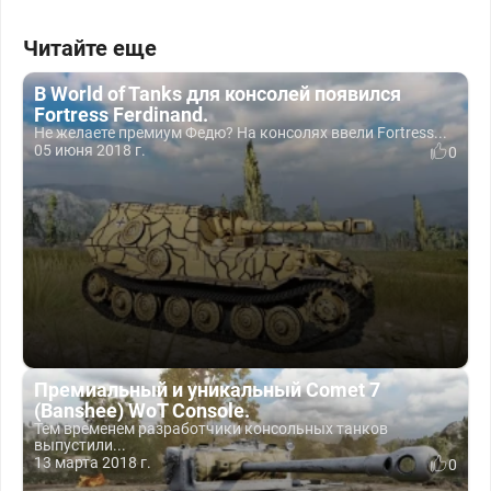
Читайте еще
В World of Tanks для консолей появился
Fortress Ferdinand.
Не желаете премиум Федю? На консолях ввели Fortress...
05 июня 2018 г.
0
Премиальный и уникальный Comet 7
(Banshee) WoT Console.
Тем временем разработчики консольных танков
выпустили...
13 марта 2018 г.
0