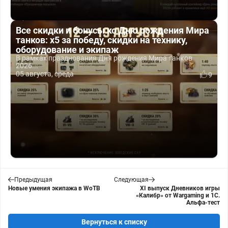
Все скидки и бонусы ко Дню рождения Мира
танков: x5 за победу, скидки на технику,
оборудование и экипаж
В рамках празднования Дня рождения Мира танков
2026...
05 августа, среда
9
Предыдущая
Следующая
Новые умения экипажа в WoTB
XI выпуск Дневников игры
«Калибр» от Wargaming и 1С.
Альфа-тест
Вернуться к списку