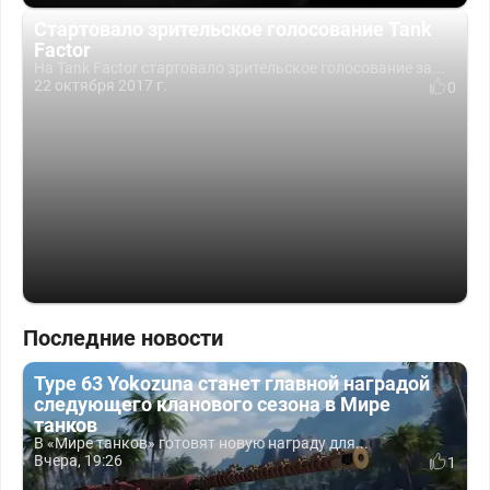
Стартовало зрительское голосование Tank
Factor
На Tank Factor стартовало зрительское голосование за...
22 октября 2017 г.
0
Последние новости
Type 63 Yokozuna станет главной наградой
следующего кланового сезона в Мире
танков
В «Мире танков» готовят новую награду для...
Вчера, 19:26
1