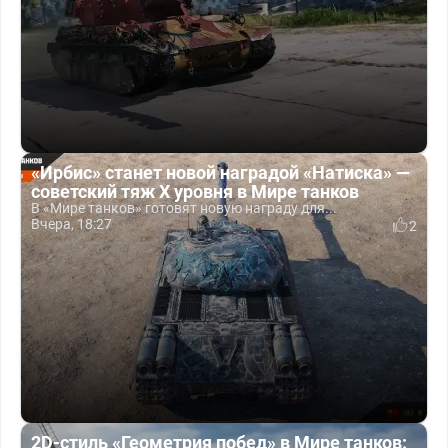
«Ирбис» станет новой наградой «Натиска» —
советский тяж X уровня в Мире танков
В «Мире танков» готовят новую награду для...
Вчера, 18:27
2
2D-стиль «Геометрия побед» в Мире танков: