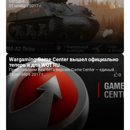
Сегодня...
01 ноября 2017 г.
1
Wargaming Game Center вышел официально
теперь и для WOT RU
Представляем вам бета-версию Game Center — единый...
24 октября 2017 г.
0