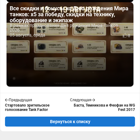
Все скидки и бонусы ко Дню рождения Мира
танков: x5 за победу, скидки на технику,
оборудование и экипаж
В рамках празднования Дня рождения Мира танков
2026...
05 августа, среда
8
Предыдущая
Следующая
Стартовало зрительское
Баста, Темникова и Феофан на WG
голосование Tank Factor
Fest 2017
Вернуться к списку