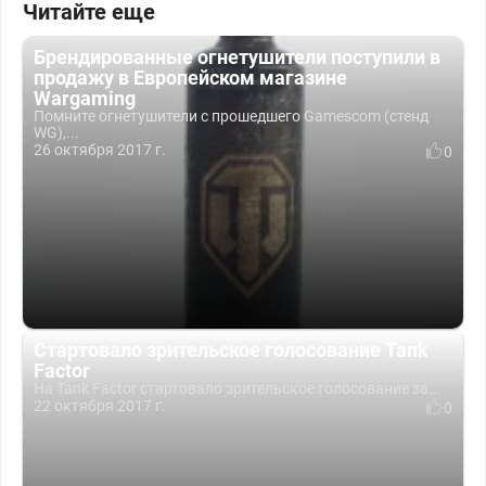
Читайте еще
Брендированные огнетушители поступили в
продажу в Европейском магазине
Wargaming
Помните огнетушители c прошедшего Gamescom (стенд
WG),...
26 октября 2017 г.
0
Стартовало зрительское голосование Tank
Factor
На Tank Factor стартовало зрительское голосование за...
22 октября 2017 г.
0