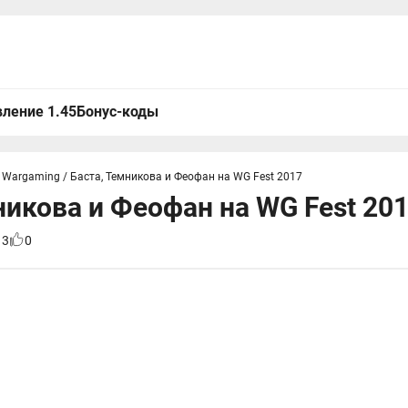
ление 1.45
Бонус-коды
 Wargaming
/
Баста, Темникова и Феофан на WG Fest 2017
никова и Феофан на WG Fest 20
13
0