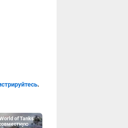
истрируйтесь
.
World of Tanks
 совместную