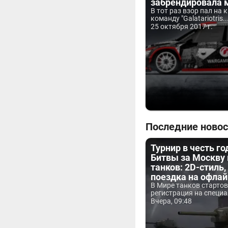
забрендировала 
В тот раз взор пал на
команду "Galatariotris..
25 октября 2017 г.
Последние новос
Турнир в честь г
Битвы за Москву
танков: 2D-стиль,
поездка на офла
В Мире танков старто
регистрация на специа
Вчера, 09:48