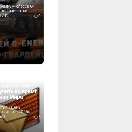
ремиум-класса G-
ирно известная...
17 г.
0
Главпочтамт»
учить во время
ния Мира
ытия «День
 танков 2026»...
еда
5