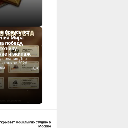
 и бонусы ко
ния Мира
за победу,
технику,
ние и экипаж
зднования Дня
 танков 2026...
еда
8
открывает мобильную студию в
Москве