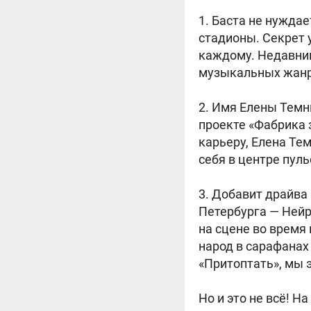
1. Баста не нужда
стадионы. Секрет 
каждому. Недавний
музыкальных жанро
2. Имя Елены Темн
проекте «Фабрика 
карьеру, Елена Те
себя в центре пу
3. Добавит драйва
Петербурга — Нейр
на сцене во время
народ в сарафанах
«Притоптать», мы 
Но и это не всё! Н