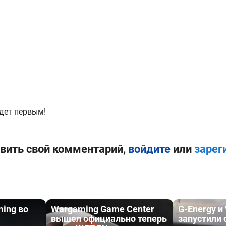
дет первым!
вить свой комментарий,
войдите
или
зарег
ing во
Wargaming Game Center
G-Energy и 
вышел официально теперь
запустили