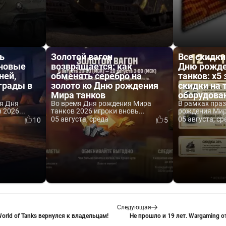
ь
Золотой вагон
Все скидки
 новые
возвращается: как
Дню рожде
ней,
обменять серебро на
танков: x5 
аграды в
золото ко Дню рождения
скидки на 
Мира танков
оборудова
я Дня
Во время Дня рождения Мира
В рамках пра
2026...
танков 2026 игроки вновь...
рождения Мира
05 августа, среда
05 августа, ср
10
5
Следующая
rld of Tanks вернулся к владельцам!
Не прошло и 19 лет. Wargaming 