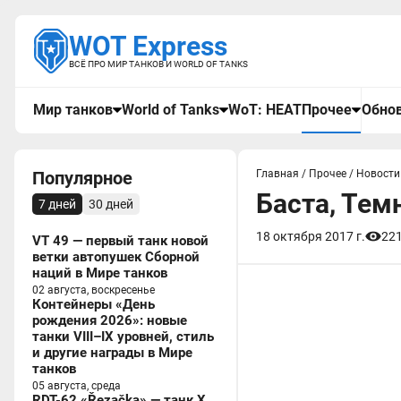
WOT Express
ВСЁ ПРО МИР ТАНКОВ И WORLD OF TANKS
Мир танков
World of Tanks
WoT: HEAT
Прочее
Обнов
Популярное
Главная
/
Прочее
/
Новости
Баста, Тем
7 дней
30 дней
18 октября 2017 г.
22
VT 49 — первый танк новой
ветки автопушек Сборной
наций в Мире танков
02 августа, воскресенье
Контейнеры «День
рождения 2026»: новые
танки VIII–IX уровней, стиль
и другие награды в Мире
танков
05 августа, среда
RDT-62 «Řezačka» — танк X