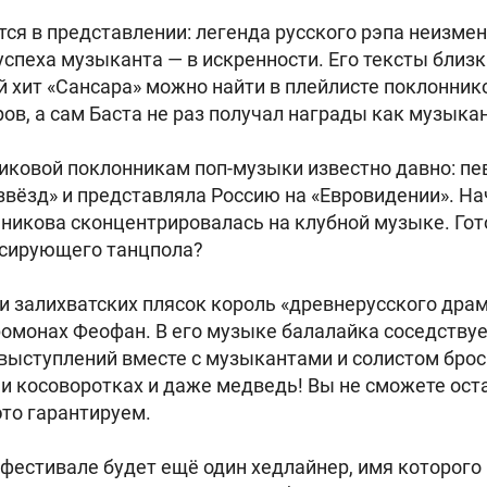
ется в представлении: легенда русского рэпа неизме
успеха музыканта — в искренности. Его тексты близк
 хит «Сансара» можно найти в плейлисте поклонник
в, а сам Баста не раз получал награды как музыкан
иковой поклонникам поп-музыки известно давно: пе
звёзд» и представляла Россию на «Евровидении». Н
мникова сконцентрировалась на клубной музыке. Го
льсирующего танцпола?
 и залихватских плясок король «древнерусского драм
омонах Феофан. В его музыке балалайка соседствует
 выступлений вместе с музыкантами и солистом брос
 и косоворотках и даже медведь! Вы не сможете оста
это гарантируем.
а фестивале будет ещё один хедлайнер, имя которого