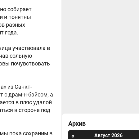
нно собирает
и и понятны
ов разных
т года.
вица участвовала в
ачав сольную
товы почувствовать
а» из Санкт-
 с драм-н-бэйсом, а
ается в пляс удалой
ться в стороне под
Архив
 мы пока сохраним в
«
Август 2026