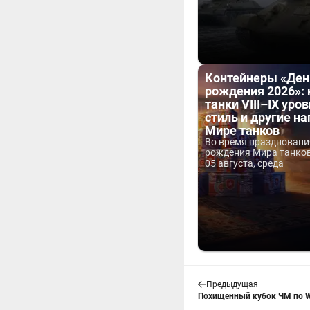
Контейнеры «Ден
рождения 2026»:
танки VIII–IX уров
стиль и другие н
Мире танков
Во время праздновани
рождения Мира танков 
05 августа, среда
Предыдущая
Похищенный кубок ЧМ по Wo