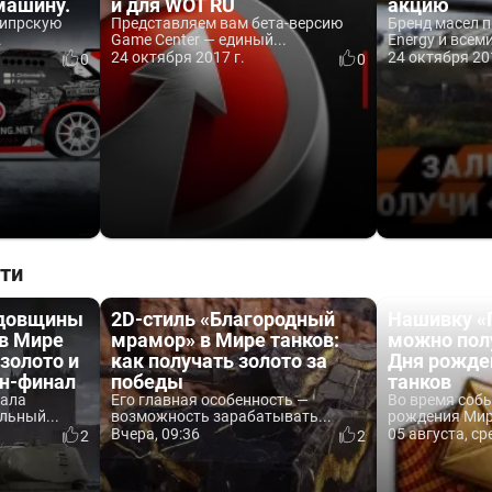
машину.
и для WOT RU
акцию
 кипрскую
Представляем вам бета-версию
Бренд масел п
.
Game Center — единый...
Energy и всем
24 октября 2017 г.
24 октября 20
0
0
ти
одовщины
2D-стиль «Благородный
Нашивку «
 в Мире
мрамор» в Мире танков:
можно пол
 золото и
как получать золото за
Дня рожде
йн-финал
победы
танков
вала
Его главная особенность —
Во время соб
льный...
возможность зарабатывать...
рождения Мира
Вчера, 09:36
05 августа, ср
2
2