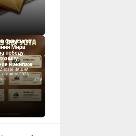
 и бонусы ко
ния Мира
за победу,
технику,
ние и экипаж
зднования Дня
 танков 2026...
еда
9