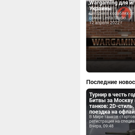
Wargaming для и
Украины
Сегодня в кораблях от 
самой Lesta Studio...
12 апреля 2022 г.
Последние новос
Турнир в честь г
Битвы за Москву
танков: 2D-стиль,
поездка на офла
В Мире танков старто
регистрация на специа
Вчера, 09:48