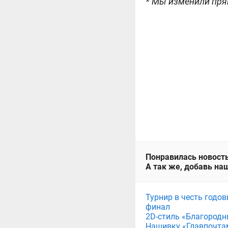
* Мы изменили пря
Понравилась новость
А так же, добавь наш
Турнир в честь годов
финал
2D-стиль «Благородн
Нашивку «Главпочта