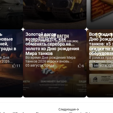
ь
Золотой вагон
Все скидки
 новые
возвращается: как
Дню рожде
ней,
обменять серебро на
танков: x5 
аграды в
золото ко Дню рождения
скидки на 
Мира танков
оборудова
я Дня
Во время Дня рождения Мира
В рамках пра
2026...
танков 2026 игроки вновь...
рождения Мира
05 августа, среда
05 августа, ср
11
6
Следующая