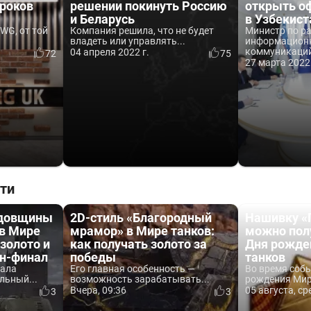
гроков
решении покинуть Россию
открыть о
и Беларусь
в Узбекист
WG, от той
Компания решила, что не будет
Министр по р
владеть или управлять...
информационн
коммуникаций
04 апреля 2022 г.
72
75
27 марта 2022 
ти
одовщины
2D-стиль «Благородный
Нашивку «
 в Мире
мрамор» в Мире танков:
можно пол
 золото и
как получать золото за
Дня рожде
йн-финал
победы
танков
вала
Его главная особенность —
Во время соб
льный...
возможность зарабатывать...
рождения Мира
Вчера, 09:36
05 августа, ср
3
3