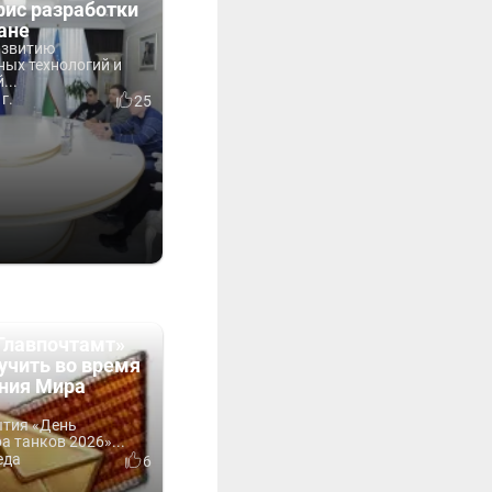
фис разработки
ане
азвитию
ых технологий и
...
г.
25
Главпочтамт»
учить во время
ния Мира
ытия «День
 танков 2026»...
еда
6