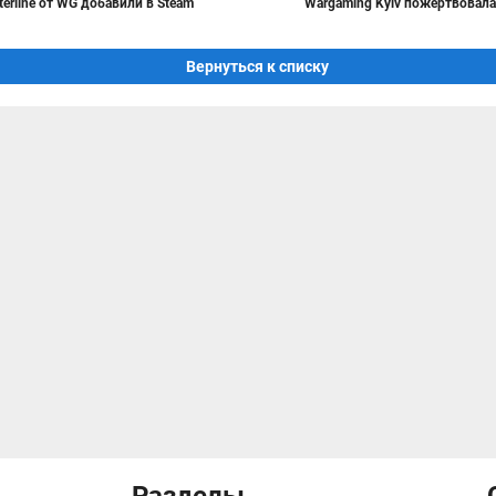
erline от WG добавили в Steam
Wargaming Kyiv пожертвовала
Вернуться к списку