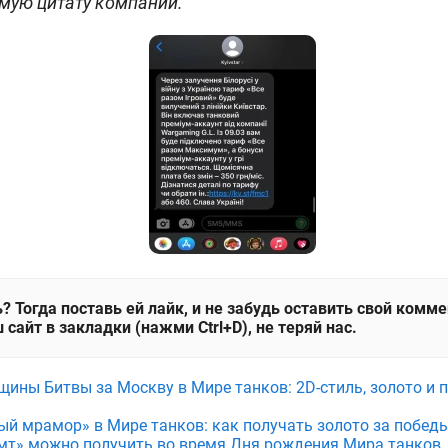
мую цитату компании.
? Тогда поставь ей лайк, и не забудь оставить свой комм
 сайт в закладки (нажми Ctrl+D), не теряй нас.
щины Битвы за Москву в Мире танков: 2D-стиль, золото и 
ый мрамор» в Мире танков: как получать золото за побед
мт» можно получить во время Дня рождения Мира танков