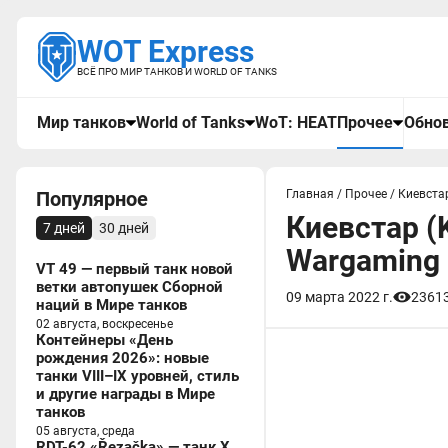
WOT Express
ВСЁ ПРО МИР ТАНКОВ И WORLD OF TANKS
Мир танков
World of Tanks
WoT: HEAT
Прочее
Обнов
Популярное
Главная
/
Прочее
/
Киевстар
Киевстар (
7 дней
30 дней
Wargaming
VT 49 — первый танк новой
ветки автопушек Сборной
09 марта 2022 г.
2361
наций в Мире танков
02 августа, воскресенье
Контейнеры «День
рождения 2026»: новые
танки VIII–IX уровней, стиль
и другие награды в Мире
танков
05 августа, среда
RDT-62 «Řezačka» — танк X