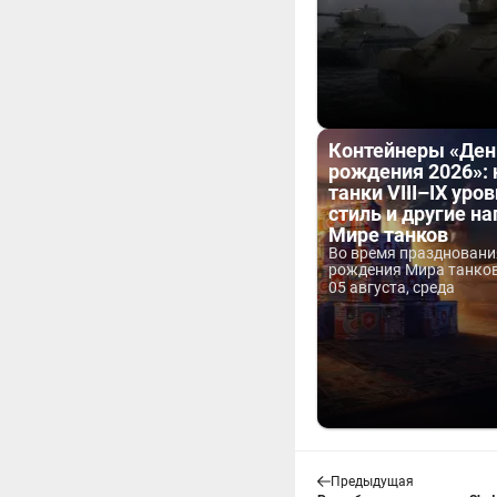
Контейнеры «Ден
рождения 2026»:
танки VIII–IX уров
стиль и другие н
Мире танков
Во время праздновани
рождения Мира танков 
05 августа, среда
Предыдущая