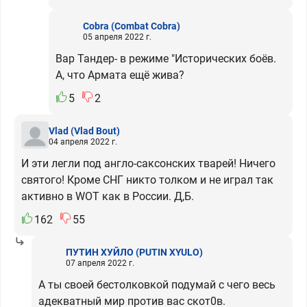
Cobra
(Combat Cobra)
05 апреля 2022 г.
Вар Тандер- в режиме "Исторических боёв.
А, что Армата ещё жива?
5
2
Vlad
(Vlad Bout)
04 апреля 2022 г.
И эти легли под англо-саксонских тварей! Ничего
святого! Кроме СНГ никто толком и не играл так
активно в WOT как в России. Д,Б.
162
55
ПУТИН ХУЙЛО
(PUTIN XYULO)
07 апреля 2022 г.
А ты своей бестолковкой подумай с чего весь
адекватный мир против вас скот0в.