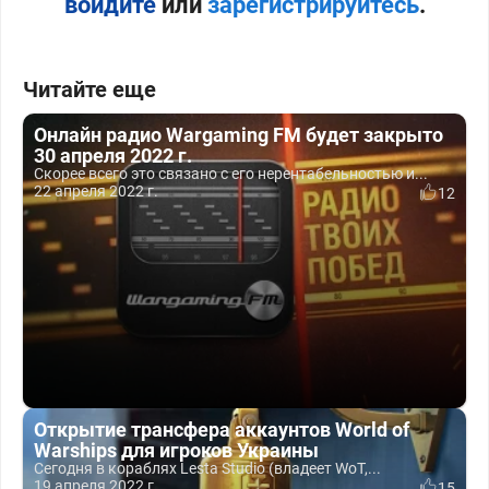
войдите
или
зарегистрируйтесь
.
Читайте еще
Онлайн радио Wargaming FM будет закрыто
30 апреля 2022 г.
Скорее всего это связано с его нерентабельностью и...
22 апреля 2022 г.
12
Открытие трансфера аккаунтов World of
Warships для игроков Украины
Сегодня в кораблях Lesta Studio (владеет WoT,...
19 апреля 2022 г.
15