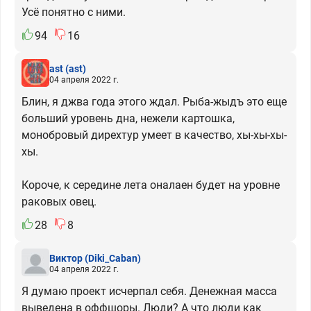
Усё понятно с ними.
94
16
ast
(ast)
04 апреля 2022 г.
Блин, я джва года этого ждал. Рыба-жыдъ это еще
больший уровень дна, нежели картошка,
монобровый дирехтур умеет в качество, хы-хы-хы-
хы.
Короче, к середине лета оналаен будет на уровне
раковых овец.
28
8
Виктор
(Diki_Caban)
04 апреля 2022 г.
Я думаю проект исчерпал себя. Денежная масса
выведена в оффшоры. Люди? А что люди как