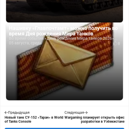
Нашивку «Главпочтамт» можно получить во
время Дня рождения Мира танков
Во время события «День рождения Мира танков 2026»...
05 августа, среда
8
Предыдущая
Следующая
Новый танк СУ-152 «Таран» в World
Wargaming планирует открыть офис
of Tanks Console
разработки в Узбекистане