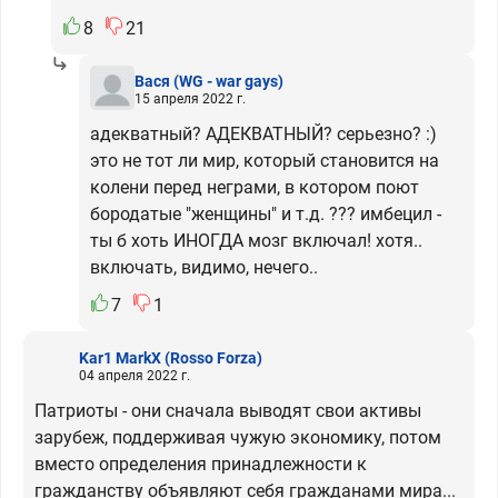
8
21
Вася
(WG - war gays)
15 апреля 2022 г.
адекватный? АДЕКВАТНЫЙ? серьезно? :)
это не тот ли мир, который становится на
колени перед неграми, в котором поют
бородатые "женщины" и т.д. ??? имбецил -
ты б хоть ИНОГДА мозг включал! хотя..
включать, видимо, нечего..
7
1
Kar1 MarkX
(Rosso Forza)
04 апреля 2022 г.
Патриоты - они сначала выводят свои активы
зарубеж, поддерживая чужую экономику, потом
вместо определения принадлежности к
гражданству объявляют себя гражданами мира...