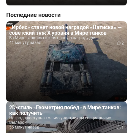
Последние новости
«Ирбис» станет новой наградой «Натиска» —
советский тяж X уровня в Мире танков
В «Мире танков» готовят новую награду для...
41 минуту назад
2
2D-стиль «Геометрия побед» в Мире танков:
как получить
Награда доступна только участникам специальных
Вылазок,...
55 минут назад
1