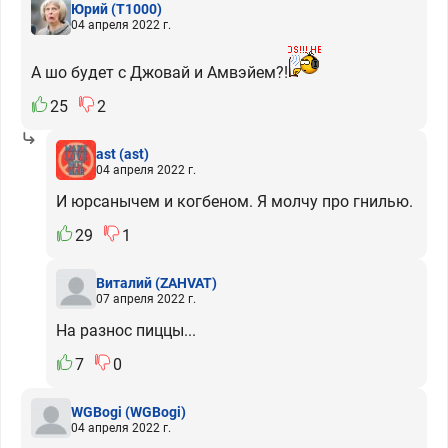
Юрий
(T1000)
04 апреля 2022 г.
А шо будет с Джовай и Амвэйем?!
25
2
ast
(ast)
04 апреля 2022 г.
И юрсанычем и когбеном. Я молчу про гнилью.
29
1
Виталий
(ZAHVAT)
07 апреля 2022 г.
На разнос пиццы...
7
0
WGBogi
(WGBogi)
04 апреля 2022 г.