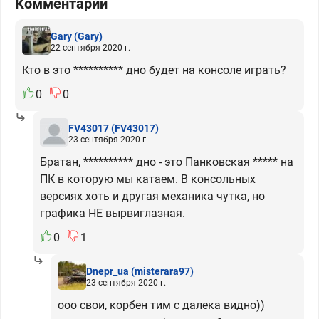
Комментарии
Gary
(Gary)
22 сентября 2020 г.
Кто в это ********** дно будет на консоле играть?
0
0
FV43017
(FV43017)
23 сентября 2020 г.
Братан, ********** дно - это Панковская ***** на
ПК в которую мы катаем. В консольных
версиях хоть и другая механика чутка, но
графика НЕ вырвиглазная.
0
1
Dnepr_ua
(misterara97)
23 сентября 2020 г.
ооо свои, корбен тим с далека видно))