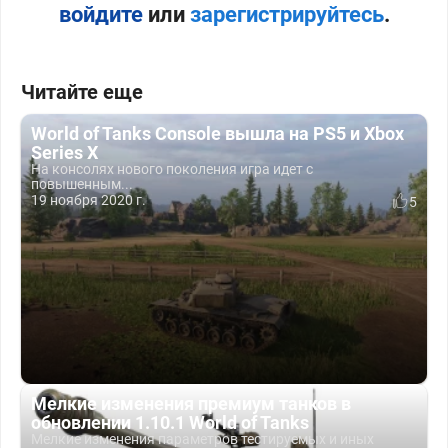
войдите
или
зарегистрируйтесь
.
Читайте еще
World of Tanks Console вышла на PS5 и Xbox
Series X
На консолях нового поколения игра идет с
повышенным...
19 ноября 2020 г.
5
Мелкие изменения премиум танков в
обновлении 1.10.1 World of Tanks
Мелкие изменения параметров тестируемых и иных