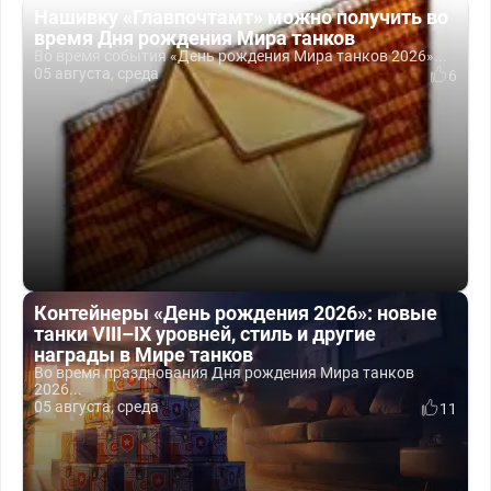
Нашивку «Главпочтамт» можно получить во
время Дня рождения Мира танков
Во время события «День рождения Мира танков 2026»...
05 августа, среда
6
Контейнеры «День рождения 2026»: новые
танки VIII–IX уровней, стиль и другие
награды в Мире танков
Во время празднования Дня рождения Мира танков
2026...
05 августа, среда
11